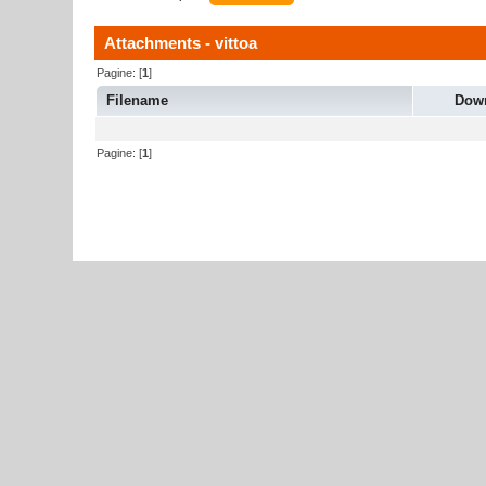
Attachments - vittoa
Pagine: [
1
]
Filename
Dow
Pagine: [
1
]