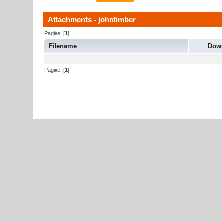
Attachments - johntimber
Pagine: [
1
]
Filename
Dow
Pagine: [
1
]