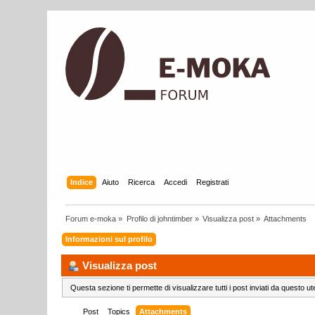
Indice
Aiuto
Ricerca
Accedi
Registrati
Forum e-moka
»
Profilo di johntimber
»
Visualizza post
»
Attachments
Informazioni sul profilo
Visualizza post
Questa sezione ti permette di visualizzare tutti i post inviati da questo ut
Post
Topics
Attachments