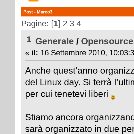
Post - Marco3
Pagine: [
1
]
2
3
4
1
Generale
/
Opensource
«
il:
16 Settembre 2010, 10:03:3
Anche quest’anno organiz
del Linux day. Si terrà l’ul
per cui tenetevi liberi
Stiamo ancora organizzando
sarà organizzato in due pe