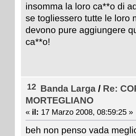
insomma la loro ca**o di a
se togliessero tutte le lor
devono pure aggiungere qu
ca**o!
12
Banda Larga
/
Re: C
MORTEGLIANO
«
il:
17 Marzo 2008, 08:59:25 »
beh non penso vada meglio wi