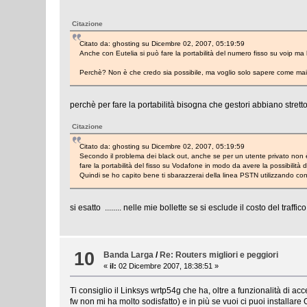
Citazione
Citato da: ghosting su Dicembre 02, 2007, 05:19:59
Anche con Eutelia si può fare la portabilità del numero fisso su voip ma 
Perchè? Non è che credo sia possibile, ma voglio solo sapere come mai!
perchè per fare la portabilità bisogna che gestori abbiano stretto 
Citazione
Citato da: ghosting su Dicembre 02, 2007, 05:19:59
Secondo il problema dei black out, anche se per un utente privato non 
fare la portabilità del fisso su Vodafone in modo da avere la possibilità 
Quindi se ho capito bene ti sbarazzerai della linea PSTN utilizzando 
si esatto ........ nelle mie bollette se si esclude il costo del tra
10
Banda Larga
/
Re: Routers migliori e peggiori
«
il:
02 Dicembre 2007, 18:38:51 »
Ti consiglio il Linksys wrtp54g che ha, oltre a funzionalità di ac
fw non mi ha molto sodisfatto) e in più se vuoi ci puoi install