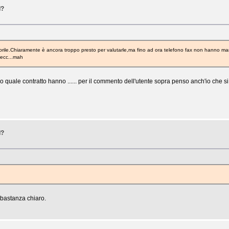
I?
8 aprile.Chiaramente è ancora troppo presto per valutarle,ma fino ad ora telefono fax non hanno ma
 ecc...mah
ipo quale contratto hanno ...... per il commento dell'utente sopra penso anch'io che si
I?
abbastanza chiaro.