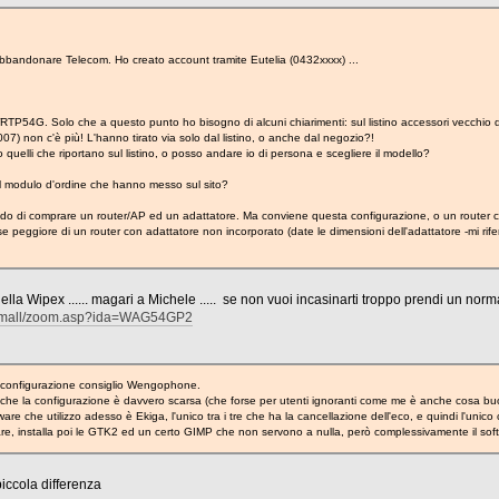
bbandonare Telecom. Ho creato account tramite Eutelia (0432xxxx) ...
RTP54G. Solo che a questo punto ho bisogno di alcuni chiarimenti: sul listino accessori vecchio d
007) non c'è più! L'hanno tirato via solo dal listino, o anche dal negozio?!
quelli che riportano sul listino, o posso andare io di persona e scegliere il modello?
 il modulo d'ordine che hanno messo sul sito?
ando di comprare un router/AP ed un adattatore. Ma conviene questa configurazione, o un route
 peggiore di un router con adattatore non incorporato (date le dimensioni dell'adattatore -mi rife
della Wipex ...... magari a Michele ..... se non vuoi incasinarti troppo prendi un norm
om/mall/zoom.asp?ida=WAG54GP2
i configurazione consiglio Wengophone.
o che la configurazione è davvero scarsa (che forse per utenti ignoranti come me è anche cosa buon
ware che utilizzo adesso è Ekiga, l'unico tra i tre che ha la cancellazione dell'eco, e quindi l'unic
rare, installa poi le GTK2 ed un certo GIMP che non servono a nulla, però complessivamente il sof
piccola differenza