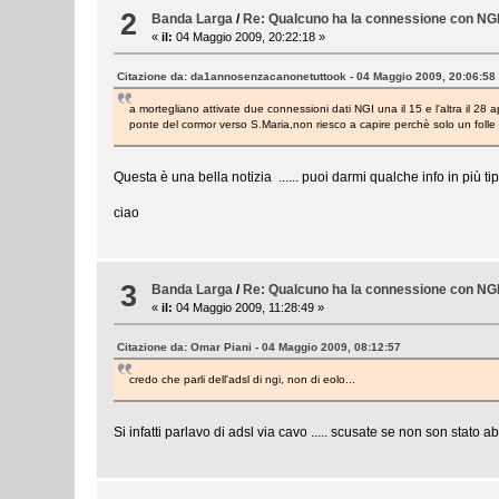
2
Banda Larga
/
Re: Qualcuno ha la connessione con NG
«
il:
04 Maggio 2009, 20:22:18 »
Citazione da: da1annosenzacanonetuttook - 04 Maggio 2009, 20:06:58
a mortegliano attivate due connessioni dati NGI una il 15 e l'altra il 2
ponte del cormor verso S.Maria,non riesco a capire perchè solo un folle
Questa è una bella notizia ...... puoi darmi qualche info in più t
ciao
3
Banda Larga
/
Re: Qualcuno ha la connessione con NG
«
il:
04 Maggio 2009, 11:28:49 »
Citazione da: Omar Piani - 04 Maggio 2009, 08:12:57
credo che parli dell'adsl di ngi, non di eolo...
Si infatti parlavo di adsl via cavo ..... scusate se non son stato 