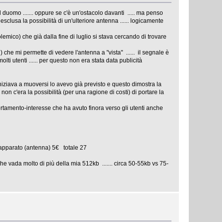
l duomo ....... oppure se c'è un'ostacolo davanti ..... ma penso
lusa la possibilità di un'ulteriore antenna ...... logicamente
lemico) che già dalla fine di luglio si stava cercando di trovare
) che mi permette di vedere l'antenna a "vista" ...... il segnale è
ti utenti ...... per questo non era stata data publicità
iniziava a muoversi lo avevo già previsto e questo dimostra la
 c'era la possibilità (per una ragione di costi) di portare la
rtamento-interesse che ha avuto finora verso gli utenti anche
apparato (antenna) 5€ totale 27
e vada molto di più della mia 512kb ....... circa 50-55kb vs 75-