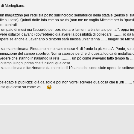
 di Mortegliano.
un magazzino per l'edilizia posto sull'incrocio semaforico della statale (penso si 
bile sul tetto). Quindi dalle info che ho avuto (non me ne voglia Michele per la "qua
re-contratti.
a un paio di mesi ma l'accordo per posizionare l'antenna è sfumato per la "troppa ingo
n avere ostacoli davanti) dovrebbero già avere la possibilità di collegarsi ........ io
sapere se anche a Lavariano o dintorni sarà messa un'antenna ....... magari se Mich
 scorsa settimana. Finora ne sono state messe 4 :di fronte la pizzeria Al Ponte, su
uminazione del campo sportivo. Non si capisce perchè di questa logica di installazi
ere che stanno installando la rete ............ un pò come avevano fatto tempo fa ...
edo tempi lunghi prima che funzioni qualcosa.
stata ultimata e funzionante da mercoledì 19 tanto che sono state aperte le sottoscr
delegato si publicizzi già da solo e poi non vorrei scrivere qualcosa che li urti ...
 posta qualcosa su come va .....
.