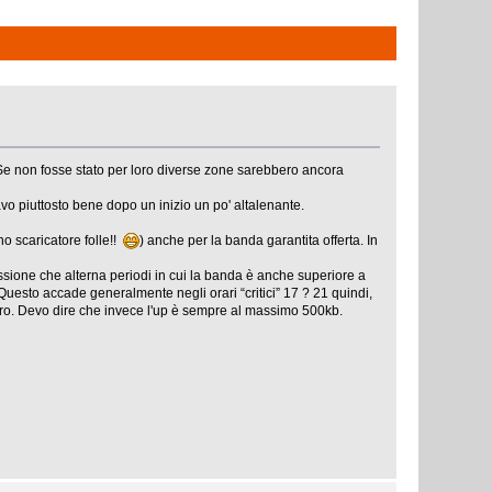
de. Se non fosse stato per loro diverse zone sarebbero ancora
o piuttosto bene dopo un inizio un po' altalenante.
o scaricatore folle!!
) anche per la banda garantita offerta. In
ssione che alterna periodi in cui la banda è anche superiore a
. Questo accade generalmente negli orari “critici” 17 ? 21 quindi,
altro. Devo dire che invece l'up è sempre al massimo 500kb.