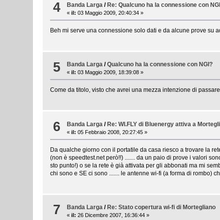
4
Banda Larga
/
Re: Qualcuno ha la connessione con NG
«
il:
03 Maggio 2009, 20:40:34 »
Beh mi serve una connessione solo dati e da alcune prove su ads
5
Banda Larga
/
Qualcuno ha la connessione con NGI?
«
il:
03 Maggio 2009, 18:39:08 »
Come da titolo, visto che avrei una mezza intenzione di passare 
6
Banda Larga
/
Re: WI.FLY di Bluenergy attiva a Mortegli
«
il:
05 Febbraio 2008, 20:27:45 »
Da qualche giorno con il portatile da casa riesco a trovare la rete W
(non è speedtest.net però!!) ....... da un paio di prove i valori
sto punto!) o se la rete è già attivata per gli abbonati ma mi sem
chi sono e SE ci sono ....... le antenne wi-fi (a forma di rombo) c
7
Banda Larga
/
Re: Stato copertura wi-fi di Mortegliano
«
il:
26 Dicembre 2007, 16:36:44 »