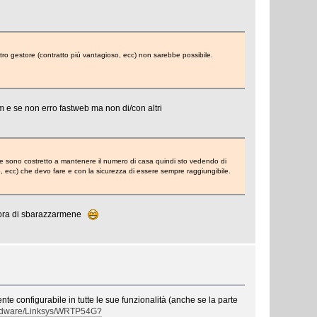
ltro gestore (contratto più vantagioso, ecc) non sarebbe possibile.
com e se non erro fastweb ma non di/con altri
re sono costretto a mantenere il numero di casa quindi sto vedendo di
sso, ecc) che devo fare e con la sicurezza di essere sempre raggiungibile.
 l'ora di sbarazzarmene
nte configurabile in tutte le sue funzionalità (anche se la parte
Hardware/Linksys/WRTP54G?