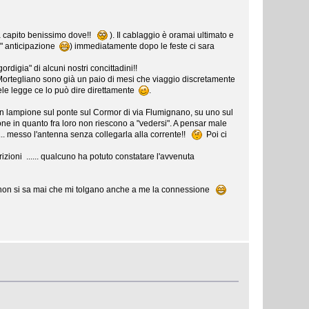
sia capito benissimo dove!!
). Il cablaggio è oramai ultimato e
si" anticipazione
) immediatamente dopo le feste ci sara
rdigia" di alcuni nostri concittadini!!
 da Mortegliano sono già un paio di mesi che viaggio discretamente
ele legge ce lo può dire direttamente
.
 un lampione sul ponte sul Cormor di via Flumignano, su uno sul
one in quanto fra loro non riescono a "vedersi". A pensar male
.... messo l'antenna senza collegarla alla corrente!!
Poi ci
izioni ...... qualcuno ha potuto constatare l'avvenuta
..... non si sa mai che mi tolgano anche a me la connessione