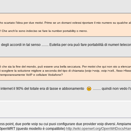
ho scartato l'idea per due motivi. Primo se un domani volessi riportare il mio numero su qualche a
 Che anch'io sono indeciso se fare la number portability o meno.
degli accordi in tal senso ........ Eutelia per ora può fare portabilità di numeri tele
è che sia la fine del mondo, può essere una bella seccatura. Per motivi che qui non sto a elenca
di scegliere la soluzione migliore a seconda del tipo di chiamata (voip->voip, voip->cell., fisso->fi
contemporaneamente VoIP e cellulare Vodafone?
ffico internet il 90% del totale era di tasse e abbonamento
......... quindi non vedo
cess point, due porte voip su cui puoi configurare due provider voip diversi. Ampiame
are OpenWRT (questo modello è compatibile)
http://wiki.openwrt.org/OpenWrtDocs/