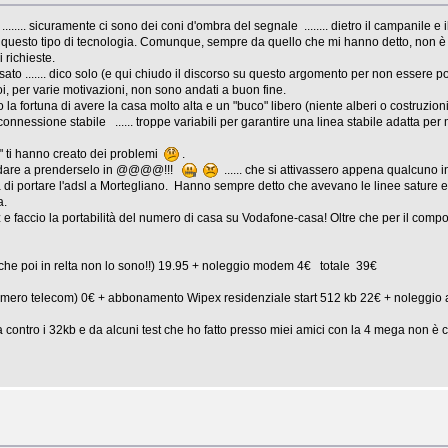
.... sicuramente ci sono dei coni d'ombra del segnale ........ dietro il campanile e i
 questo tipo di tecnologia. Comunque, sempre da quello che mi hanno detto, non è esc
 richieste.
sato ....... dico solo (e qui chiudo il discorso su questo argomento per non essere po
 poi, per varie motivazioni, non sono andati a buon fine.
la fortuna di avere la casa molto alta e un "buco" libero (niente alberi o costruzioni
essione stabile ...... troppe variabili per garantire una linea stabile adatta per mol
te" ti hanno creato dei problemi
.
andare a prenderselo in @@@@!!!
...... che si attivassero appena qualcuno 
i portare l'adsl a Mortegliano. Hanno sempre detto che avevano le linee sature e non
a.
 faccio la portabilità del numero di casa su Vodafone-casa! Oltre che per il compo
e poi in relta non lo sono!!) 19.95 + noleggio modem 4€ totale 39€
umero telecom) 0€ + abbonamento Wipex residenziale start 512 kb 22€ + noleggio 
ontro i 32kb e da alcuni test che ho fatto presso miei amici con la 4 mega non è ch