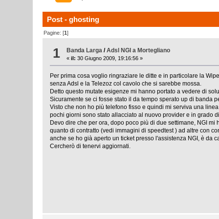
Post - ghosting
Pagine: [
1
]
1
Banda Larga
/
Adsl NGI a Mortegliano
«
il:
30 Giugno 2009, 19:16:56 »
Per prima cosa voglio ringraziare le ditte e in particolare la Wip
senza Adsl e la Telezoz col cavolo che si sarebbe mossa.
Detto questo mutate esigenze mi hanno portato a vedere di soluz
Sicuramente se ci fosse stato il da tempo sperato up di banda per i
Visto che non ho più telefono fisso e quindi mi serviva una li
pochi giorni sono stato allacciato al nuovo provider e in grado d
Devo dire che per ora, dopo poco più di due settimane, NGI mi h
quanto di contratto (vedi immagini di speedtest ) ad altre con con
anche se ho già aperto un ticket presso l'assistenza NGI, è da c
Cercherò di tenervi aggiornati.