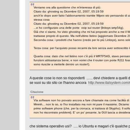
Veniamo ora alla questione che m'interessa di più:
Citato da: ghosting su Dicembre 02, 2007, 05:19:59
anch'io dopo aver fatto l'abbonamento tramite Wipex sto pensando di a
stessa cosa
Citato da: ghosting su Dicembre 02, 2007, 05:19:59
...e ho configurato una delle porte voip sul router (linksys wrtp54g).
Già che ci siamo, ho visto ghosting che mi hai proposto anche a me il W
trattasse proprio di questo. Ma nell'ultimo listino (aggiornato Dicembre 2
Seconda cosa: i prodotti che hanno (credo per lo più Linksys), sono solo 
Terza cosa: per l'acquisto posso recarmi da loro senza aver sottoscritto
Quarta cosa: dato che nel listino non c'è più il WRTP54G, stavo pens
funzioni abbastanza bene, e non vorrei che il router con porte RJ11 fosse
sono riuscite a metterle dentro un router!).
A queste cose io non so risponderti ....... devi chiedere a quelli 
se vuoi su sto sito ce l'hanno ancora
http://www.italsystem.c
Citazione
Via software non ho provato ancora a fare chiamate ma come facilità d
Mmmh... non lo so, io l'ho installato ma non mi pare il massimo. Diciam
primo software phone (che, per la cronaca, si trattava di Skypho). Il soft
non ho riscontrato problemi). E' un po' pesante, la GUI lascia a deside
che sistema operativo usi? ..... io Ubuntu e magari c'è qualche 