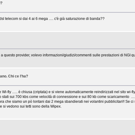
I?
l telecom si dai 4 ai 6 mega ..... c'è già saturazione di banda??
a questo provider, volevo informazioni/giudizi/commenti sulle prestazioni di NGI qui
ano. Chi ce l'ha?
i-fly ...... è chiusa (criptata) e si viene automaticamente reindirizzati nel sito wi-fly 
 sono stati sui 700 kbs come velocità di connessione e sui 80 kb come scaricamento ...
bra che siamo un pò lontani dai 2 mega sbandierati nei volantini pubblicitari!! Se ci 
he si vedono sui tetti sono della Wipex.