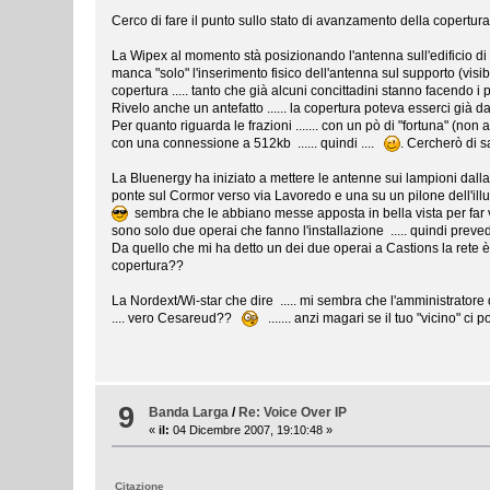
Cerco di fare il punto sullo stato di avanzamento della copertura
La Wipex al momento stà posizionando l'antenna sull'edificio di 
manca "solo" l'inserimento fisico dell'antenna sul supporto (visi
copertura ..... tanto che già alcuni concittadini stanno facendo i p
Rivelo anche un antefatto ...... la copertura poteva esserci già d
Per quanto riguarda le frazioni ....... con un pò di "fortuna" (no
con una connessione a 512kb ...... quindi ....
. Cercherò di 
La Bluenergy ha iniziato a mettere le antenne sui lampioni dalla
ponte sul Cormor verso via Lavoredo e una su un pilone dell'ill
sembra che le abbiano messe apposta in bella vista per far ved
sono solo due operai che fanno l'installazione ..... quindi prev
Da quello che mi ha detto un dei due operai a Castions la rete è 
copertura??
La Nordext/Wi-star che dire ..... mi sembra che l'amministratore 
.... vero Cesareud??
....... anzi magari se il tuo "vicino" ci
9
Banda Larga
/
Re: Voice Over IP
«
il:
04 Dicembre 2007, 19:10:48 »
Citazione