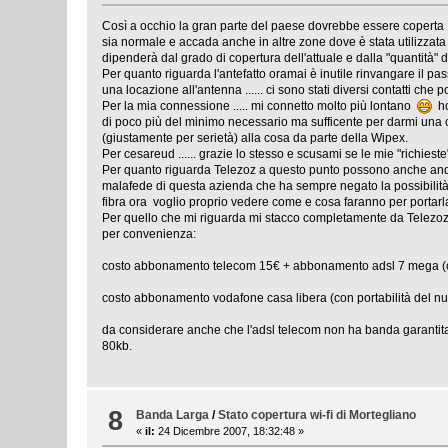
Così a occhio la gran parte del paese dovrebbe essere coperta ....
sia normale e accada anche in altre zone dove è stata utilizzata
dipenderà dal grado di copertura dell'attuale e dalla "quantità" di
Per quanto riguarda l'antefatto oramai è inutile rinvangare il pas
una locazione all'antenna ...... ci sono stati diversi contatti che
Per la mia connessione ..... mi connetto molto più lontano
ho 
di poco più del minimo necessario ma sufficente per darmi una conn
(giustamente per serietà) alla cosa da parte della Wipex.
Per cesareud ...... grazie lo stesso e scusami se le mie "richies
Per quanto riguarda Telezoz a questo punto possono anche 
malafede di questa azienda che ha sempre negato la possibilità d
fibra ora voglio proprio vedere come e cosa faranno per portarl
Per quello che mi riguarda mi stacco completamente da Telezoz e
per convenienza:
costo abbonamento telecom 15€ + abbonamento adsl 7 mega (ch
costo abbonamento vodafone casa libera (con portabilità del n
da considerare anche che l'adsl telecom non ha banda garantita c
80kb.
8
Banda Larga
/
Stato copertura wi-fi di Mortegliano
«
il:
24 Dicembre 2007, 18:32:48 »