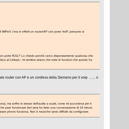
i WiPeX c'era in effetti un router/AP con porte VoIP, presumo si
r con porte RJ11? Lo chiedo perchè cerco disperatamente qualcosa che
risco al Linksys-, mi sembra strano che tutte le funzioni che questo ha
ale router con AP e un cordless della Siemens per il voip ....... o
a), ma soffro lo stesso dell'audio a scatti, come mi succedeva per il
o che pare funzionare (ieri sera ho fatto una conversazione di 16 minuti,
tware phone funziona. Non è neanche tanto difficile da configurare.