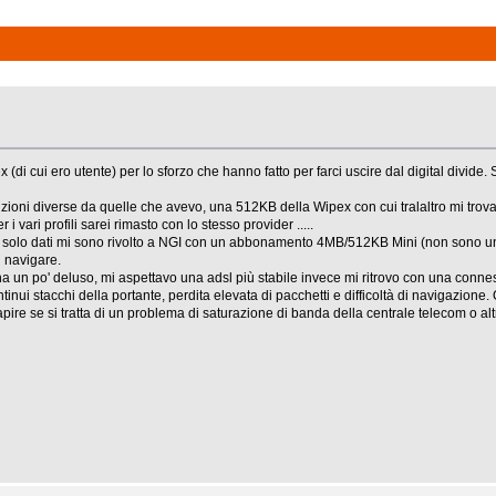
ex (di cui ero utente) per lo sforzo che hanno fatto per farci uscire dal digital divi
ioni diverse da quelle che avevo, una 512KB della Wipex con cui tralaltro mi trovav
 vari profili sarei rimasto con lo stesso provider .....
nea solo dati mi sono rivolto a NGI con un abbonamento 4MB/512KB Mini (non sono un
i navigare.
a un po' deluso, mi aspettavo una adsl più stabile invece mi ritrovo con una conne
tinui stacchi della portante, perdita elevata di pacchetti e difficoltà di navigazione
apire se si tratta di un problema di saturazione di banda della centrale telecom o 