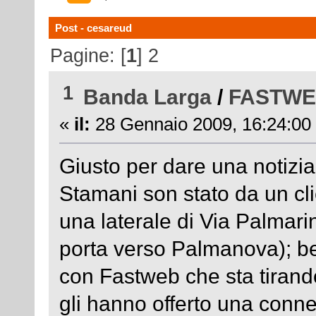
Post - cesareud
Pagine: [
1
]
2
1
Banda Larga
/
FASTWEB
«
il:
28 Gennaio 2009, 16:24:00
Giusto per dare una notizia.
Stamani son stato da un cl
una laterale di Via Palmar
porta verso Palmanova); ben
con Fastweb che sta tirando 
gli hanno offerto una conne