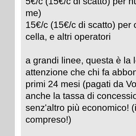
5€/c (15€/c di scatto) per n
me)
15€/c (15€/c di scatto) per 
cella, e altri operatori
a grandi linee, questa è la l
attenzione che chi fa abbon
primi 24 mesi (pagati da V
anche la tassa di concessi
senz'altro più economico! (i
compreso!)