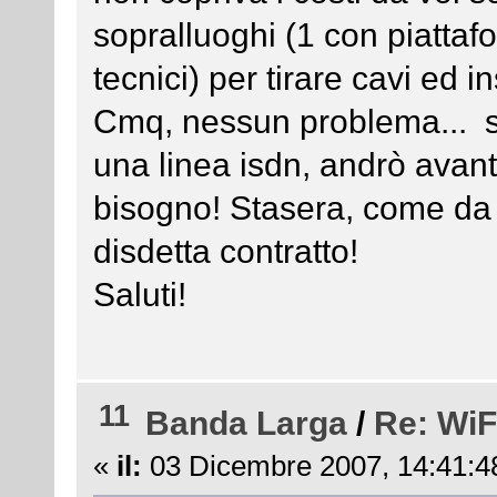
sopralluoghi (1 con piattafo
tecnici) per tirare cavi ed i
Cmq, nessun problema... s
una linea isdn, andrò avanti
bisogno! Stasera, come da a
disdetta contratto!
Saluti!
11
Banda Larga
/
Re: WiF
«
il:
03 Dicembre 2007, 14:41:4