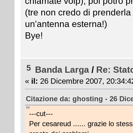
chiamate voip), poi potrò 
(tre non credo di prenderl
un'antenna esterna!)
Bye!
5
Banda Larga
/
Re: Stat
«
il:
26 Dicembre 2007, 20:34:4
Citazione da: ghosting - 26 Dic
---cut---
Per cesareud ...... grazie lo stes