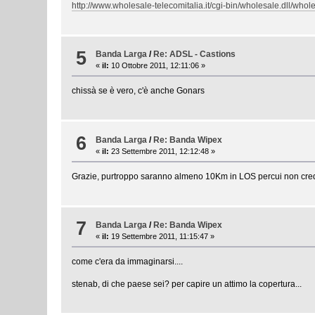
http://www.wholesale-telecomitalia.it/cgi-bin/wholesale.dll
5
Banda Larga
/
Re: ADSL - Castions
«
il:
10 Ottobre 2011, 12:11:06 »
chissà se è vero, c'è anche Gonars
6
Banda Larga
/
Re: Banda Wipex
«
il:
23 Settembre 2011, 12:12:48 »
Grazie, purtroppo saranno almeno 10Km in LOS percui non credo 
7
Banda Larga
/
Re: Banda Wipex
«
il:
19 Settembre 2011, 11:15:47 »
come c'era da immaginarsi....
stenab, di che paese sei? per capire un attimo la copertura...