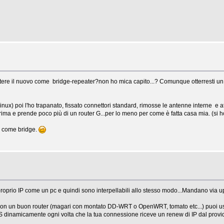
ttere il nuovo come bridge-repeater?non ho mica capito...? Comunque otterresti u
linux) poi l'ho trapanato, fissato connettori standard, rimosse le antenne interne e
ma e prende poco più di un router G...per lo meno per come è fatta casa mia. (si ho
lo come bridge.
prio IP come un pc e quindi sono interpellabili allo stesso modo...Mandano via u
con un buon router (magari con montato DD-WRT o OpenWRT, tomato etc...) puoi us
S dinamicamente ogni volta che la tua connessione riceve un renew di IP dal provider