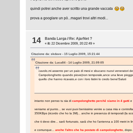
quindi potrei anche aver scritto una grande vaccata
prova a googlare un pò...magari trovi altri modi...
14
Banda Larga
/
Re: AjarNet ?
«
il:
22 Dicembre 2009, 20:22:49 »
Citazione da: skdave - 15 Luglio 2009, 15:21:44
Citazione da: Luca84 - 14 Luglio 2009, 21:09:05
cavolo,mi assento per un paio di mesi e sbucano nuovi veneratori 
Campolonghetto quando piove(non temporale,ance una lieve pioggia...
quello che hanno ricavato,e con i loro listini lo credo bene!Saluti
intanto non penso tu sia di
campolonghetto perchè siamo in 4 gatti
e
veniamo al punto... se vuoi puoi benissimo venire a casa mia e controll
350KBps (ricordo che ho la 3M)... anche in presenza di temporali (la sc
che ti devo dire... sarò fortunato, sarà che ho l'antenna a 100 metri in l
e comunque...
anche l'altro che ha postato di campolonghetto
, dopo 