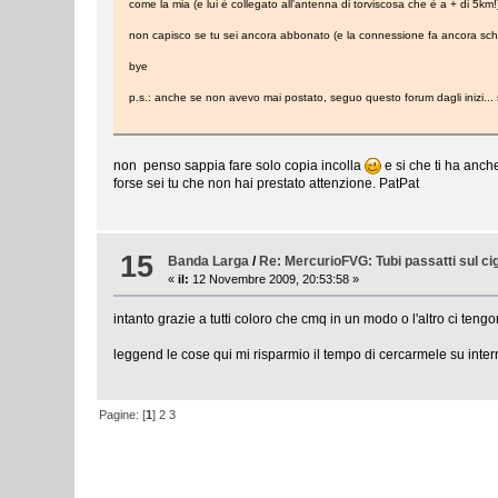
come la mia (e lui è collegato all'antenna di torviscosa che è a + di 5km!
non capisco se tu sei ancora abbonato (e la connessione fa ancora schifo).
bye
p.s.: anche se non avevo mai postato, seguo questo forum dagli inizi..
non penso sappia fare solo copia incolla
e si che ti ha anche
forse sei tu che non hai prestato attenzione. PatPat
15
Banda Larga
/
Re: MercurioFVG: Tubi passatti sul cig
«
il:
12 Novembre 2009, 20:53:58 »
intanto grazie a tutti coloro che cmq in un modo o l'altro ci teng
leggend le cose qui mi risparmio il tempo di cercarmele su inte
Pagine: [
1
]
2
3