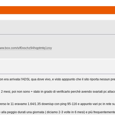
/www.box.com/s/f0xschz94hqptmtq1zoy
n era arrivata l'ADSL qua dove vivo, e visto apppunto che il sito riporta nessun prez
 2 mesi, poi non sono + stato in grado di verificarlo perchè avendo svariati pc allac
a, verso le 11 eravamo 1.64/1.35 down/up con ping 95-116 e appunto vari pc in rete
alla peggio durati una giornata ( diciamo 2-3 volte in 6 mesi) e più frequentemen