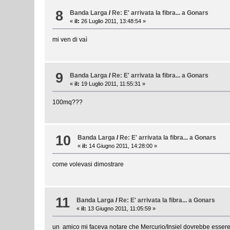
8
Banda Larga
/
Re: E' arrivata la fibra... a Gonars
«
il:
26 Luglio 2011, 13:48:54 »
mi ven di vaì
9
Banda Larga
/
Re: E' arrivata la fibra... a Gonars
«
il:
19 Luglio 2011, 11:55:31 »
100mq???
10
Banda Larga
/
Re: E' arrivata la fibra... a Gonars
«
il:
14 Giugno 2011, 14:28:00 »
come volevasi dimostrare
11
Banda Larga
/
Re: E' arrivata la fibra... a Gonars
«
il:
13 Giugno 2011, 11:05:59 »
un amico mi faceva notare che Mercurio/Insiel dovrebbe essere