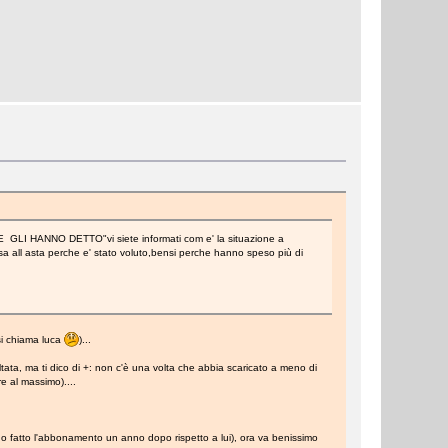
E GLI HANNO DETTO"vi siete informati com e' la situazione a
a all asta perche e' stato voluto,bensi perche hanno speso più di
si chiama luca
)...
ata, ma ti dico di +: non c'è una volta che abbia scaricato a meno di
e al massimo)....
o fatto l'abbonamento un anno dopo rispetto a lui), ora va benissimo