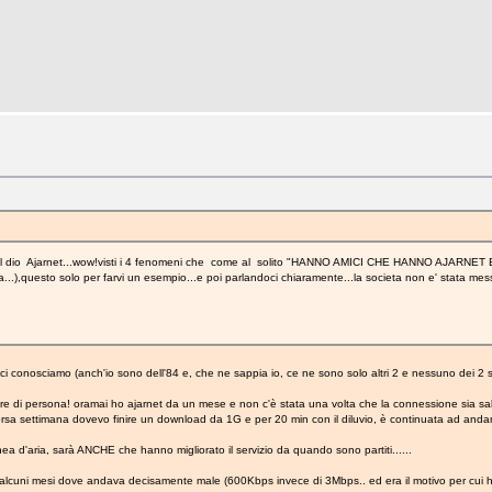
del dio Ajarnet...wow!visti i 4 fenomeni che come al solito "HANNO AMICI CHE HANNO AJARNET 
),questo solo per farvi un esempio...e poi parlandoci chiaramente...la societa non e' stata mess
 ci conosciamo (anch'io sono dell'84 e, che ne sappia io, ce ne sono solo altri 2 e nessuno dei 2 
are di persona! oramai ho ajarnet da un mese e non c'è stata una volta che la connessione sia salt
orsa settimana dovevo finire un download da 1G e per 20 min con il diluvio, è continuata ad andar
inea d'aria, sarà ANCHE che hanno migliorato il servizio da quando sono partiti......
alcuni mesi dove andava decisamente male (600Kbps invece di 3Mbps.. ed era il motivo per cui h