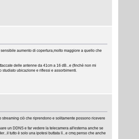
n sensibile aumento di copertura,molto maggiore a quello che
 attaccate delle antenne da 41cm a 16 dB...e (finchè non mi
 studiato ubicazione e riflessi e assorbimenti.
p streaming ciò che riprendono e solitamente possono ricevere
are un DDNS e far vedere la telecamera all'esterna anche se
...il tutto è solo una ipotesi buttata lì...e cmq penso che anche