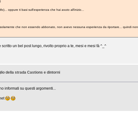
)
.. oppure ti basi sull'esperienza che hai avuto all'inizio...
. solamente che non essendo abbonato, non avevo nessuna esperienza da riportare... quindi non 
 scritto un bel post lungo, rivolto proprio a te, mesi e mesi fà ^_^
lio della strada Castions e dintorni
ono informati su questi argomenti...
rnet