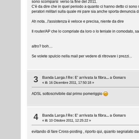
sono scomparsi verso la fine del 2011.
C'è da dire che in quel periodo a quanto ci hanno detto ci sono s
peratori militari sulla quale mi pare sia anche sporta denuncia
Ah nota...l'assistenza è veloce e precisa, niente da dire
Il router/AP che lo compriate da loro o lo teniate in comodato, s
altro? boh....
Se volete spulcio nella mail per vedere di ritrovare i prezzi...
3
Banda Larga
/
Re: E' arrivata la fibra... a Gonars
«
il:
16 Dicembre 2011, 17:50:18 »
ADSL sottoscrivibile dal primo pomeriggio
4
Banda Larga
/
Re: E' arrivata la fibra... a Gonars
«
il:
10 Ottobre 2011, 12:25:22 »
evitando di fare Cross-posting , riporto qui, quanto segnalato da