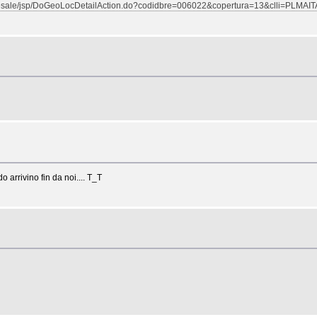
/wholesale/jsp/DoGeoLocDetailAction.do?codidbre=006022&copertura=13&clli=PLMAI
arrivino fin da noi.... T_T