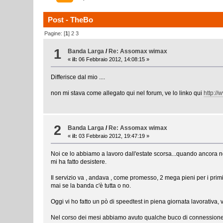
Post - TheBo
Pagine: [
1
]
2
3
1
Banda Larga
/
Re: Assomax wimax
«
il:
06 Febbraio 2012, 14:08:15 »
Differisce dal mio ....
non mi stava come allegato qui nel forum, ve lo linko qui
http:/
2
Banda Larga
/
Re: Assomax wimax
«
il:
03 Febbraio 2012, 19:47:19 »
Noi ce lo abbiamo a lavoro dall'estate scorsa...quando ancora no
mi ha fatto desistere.
Il servizio va , andava , come promesso, 2 mega pieni per i primi
mai se la banda c'è tutta o no.
Oggi vi ho fatto un pò di speedtest in piena giornata lavorativ
Nel corso dei mesi abbiamo avuto qualche buco di connessione 