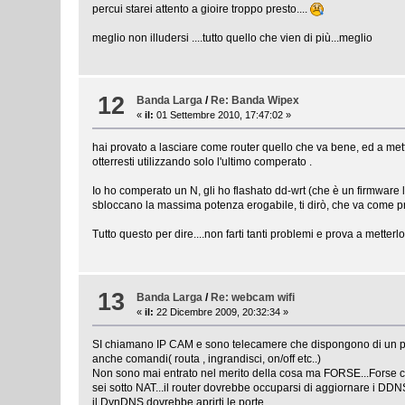
percui starei attento a gioire troppo presto....
meglio non illudersi ....tutto quello che vien di più...meglio
12
Banda Larga
/
Re: Banda Wipex
«
il:
01 Settembre 2010, 17:47:02 »
hai provato a lasciare come router quello che va bene, ed a me
otterresti utilizzando solo l'ultimo comperato .
Io ho comperato un N, gli ho flashato dd-wrt (che è un firmware 
sbloccano la massima potenza erogabile, ti dirò, che va come pri
Tutto questo per dire....non farti tanti problemi e prova a metter
13
Banda Larga
/
Re: webcam wifi
«
il:
22 Dicembre 2009, 20:32:34 »
SI chiamano IP CAM e sono telecamere che dispongono di un pro
anche comandi( routa , ingrandisci, on/off etc..)
Non sono mai entrato nel merito della cosa ma FORSE...Forse 
sei sotto NAT...il router dovrebbe occuparsi di aggiornare i DDN
il DynDNS dovrebbe aprirti le porte