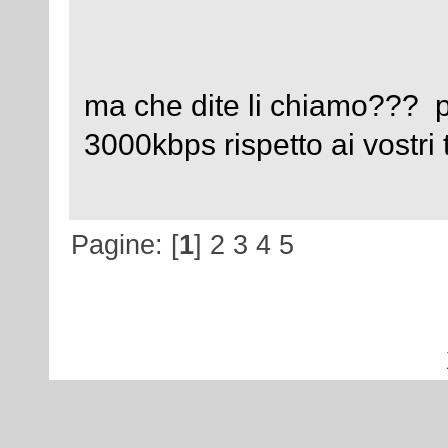
ma che dite li chiamo??? p
3000kbps rispetto ai vostri 
Pagine: [
1
]
2
3
4
5