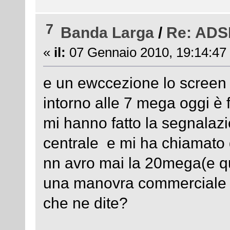
7
Banda Larga
/
Re: ADSL
«
il:
07 Gennaio 2010, 19:14:47
e un ewccezione lo screen d
intorno alle 7 mega oggi è 
mi hanno fatto la segnalazi
centrale e mi ha chiamato 
nn avro mai la 20mega(e qu
una manovra commerciale x
che ne dite?