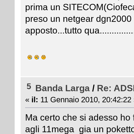
prima un SITECOM(Ciofeca)
preso un netgear dgn2000 e
apposto...tutto qua...............
5
Banda Larga
/
Re: ADSL
«
il:
11 Gennaio 2010, 20:42:22 
Ma certo che si adesso ho fa
agli 11mega gia un pokett