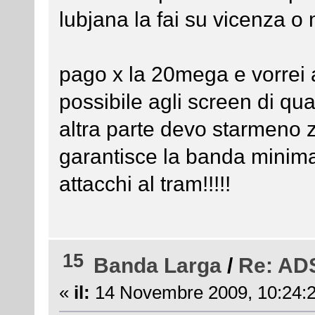
lubjana la fai su vicenza o
pago x la 20mega e vorrei a
possibile agli screen di q
altra parte devo starmeno zi
garantisce la banda minima g
attacchi al tram!!!!!
15
Banda Larga
/
Re: ADS
«
il:
14 Novembre 2009, 10:24:2