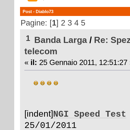
Post - Diablo73
Pagine: [
1
]
2
3
4
5
1
Banda Larga
/
Re: Spez
telecom
«
il:
25 Gennaio 2011, 12:51:27 
[indent]
NGI Speed Test
25/01/2011