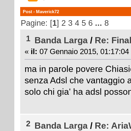
Post - Maverick72
Pagine: [
1
]
2
3
4
5
6
...
8
1
Banda Larga
/
Re: Final
«
il:
07 Gennaio 2015, 01:17:04
ma in parole povere Chiasiel
senza Adsl che vantaggio 
solo chi gia' ha adsl posson
2
Banda Larga
/
Re: AriaW