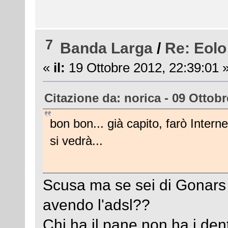
7
Banda Larga
/
Re: Eolo
«
il:
19 Ottobre 2012, 22:39:01 
Citazione da: norica - 09 Ottobr
bon bon... già capito, farò Inter
si vedrà...
Scusa ma se sei di Gonars p
avendo l'adsl??
Chi ha il pane non ha i de