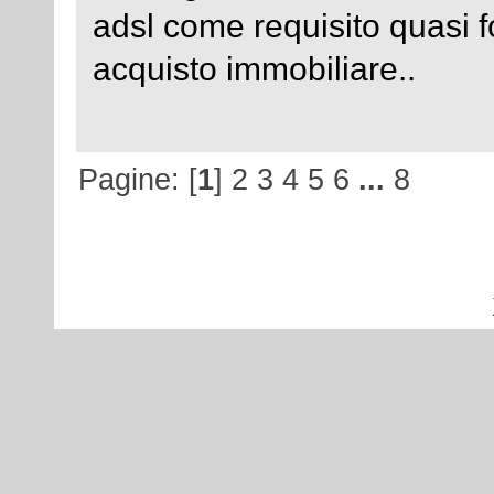
adsl come requisito quasi 
acquisto immobiliare..
Pagine: [
1
]
2
3
4
5
6
...
8