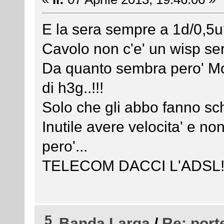
E la sera sempre a 1d/0,5
Cavolo non c'e' un wisp se
Da quanto sembra pero' Mor
di h3g..!!!
Solo che gli abbo fanno schif
Inutile avere velocita' e no
pero'...
TELECOM DACCI L'ADSL!!!!!!!
5
Banda Larga
/
Re: port