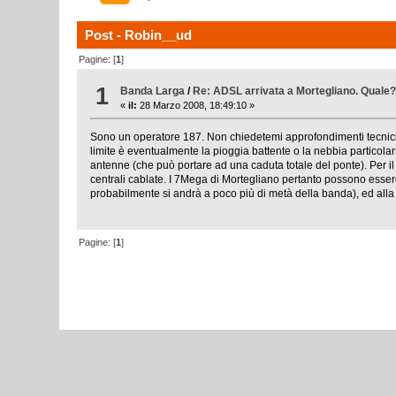
Post - Robin__ud
Pagine: [
1
]
1
Banda Larga
/
Re: ADSL arrivata a Mortegliano. Qual
«
il:
28 Marzo 2008, 18:49:10 »
Sono un operatore 187. Non chiedetemi approfondimenti tecnici 
limite è eventualmente la pioggia battente o la nebbia particola
antenne (che può portare ad una caduta totale del ponte). Per il 
centrali cablate. I 7Mega di Mortegliano pertanto possono essere 
probabilmente si andrà a poco più di metà della banda), ed alla qu
Pagine: [
1
]