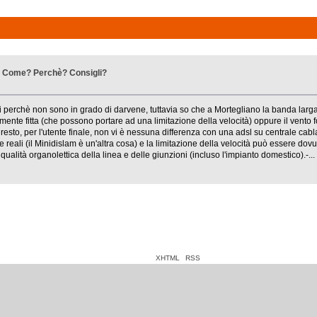
e? Come? Perchè? Consigli?
perchè non sono in grado di darvene, tuttavia so che a Mortegliano la banda larg
rmente fitta (che possono portare ad una limitazione della velocità) oppure il vento
resto, per l'utente finale, non vi è nessuna differenza con una adsl su centrale cabl
reali (il Minidislam è un'altra cosa) e la limitazione della velocità può essere dovut
alità organolettica della linea e delle giunzioni (incluso l'impianto domestico).-...
XHTML
RSS