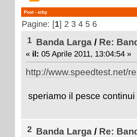
Post - erby
Pagine: [
1
]
2
3
4
5
6
1
Banda Larga
/
Re: Ban
«
il:
05 Aprile 2011, 13:04:54 »
http://www.speedtest.net/
speriamo il pesce continui
2
Banda Larga
/
Re: Ban