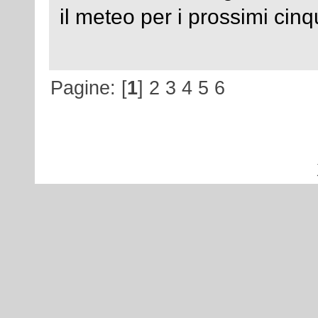
il meteo per i prossimi ci
Pagine: [
1
]
2
3
4
5
6