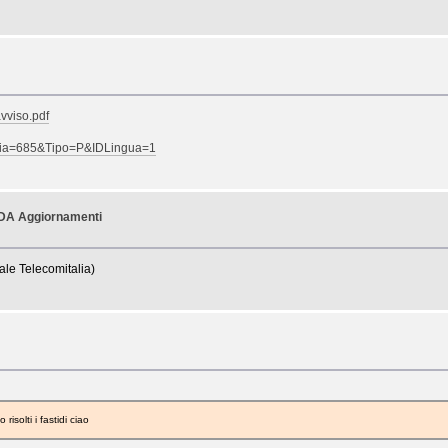
avviso.pdf
otizia=685&Tipo=P&IDLingua=1
A Aggiornamenti
ale Telecomitalia)
solti i fastidi ciao