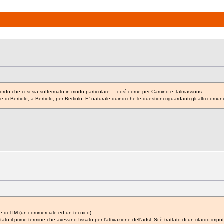
cordo che ci si sia soffermato in modo particolare ... così come per Camino e Talmassons.
 Bertiolo, a Bertiolo, per Bertiolo. E' naturale quindi che le questioni riguardanti gli altri comun
 due di TIM (un commerciale ed un tecnico).
to il primo termine che avevano fissato per l'attivazione dell'adsl. Si è trattato di un ritardo im