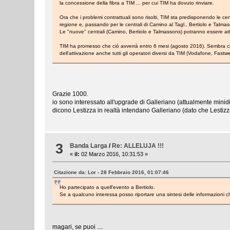
la concessione della fibra a TIM ... per cui TIM ha dovuto rinviare.
Ora che i problemi contrattuali sono risolti, TIM sta predisponendo le cen
regione e, passando per le centrali di Camino al Tagl., Bertiolo e Talmas
Le "nuove" centrali (Camino, Bertiolo e Talmassons) potranno essere att
TIM ha promesso che ciò avverrà entro 6 mesi (agosto 2016). Sembra che
dell'attivazione anche tutti gli operatori diversi da TIM (Vodafone, Fastwe
Grazie 1000.
io sono interessato all'upgrade di Galleriano (attualmente minid
dicono Lestizza in realtà intendano Galleriano (dato che Lestiz
3
Banda Larga
/
Re: ALLELUJA !!!
«
il:
02 Marzo 2016, 10:31:53 »
Citazione da: Lor - 28 Febbraio 2016, 01:07:46
Ho partecipato a quell'evento a Bertiolo.
Se a qualcuno interessa posso riportare una sintesi delle informazioni c
magari, se puoi ....