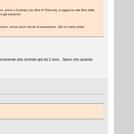
, arriva a Codroipo (su fibra di Telecom), si aggancia alla fibra della
om già esistente.
ntano, senza alcun rischio di saturazione. Già un mese prima
isicamente alla centrale già da 2 anni... Spero che quando