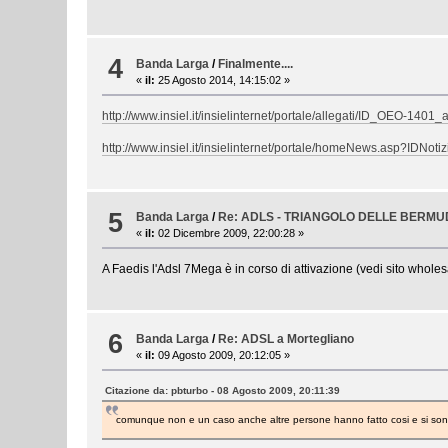
4
Banda Larga
/
Finalmente....
«
il:
25 Agosto 2014, 14:15:02 »
http://www.insiel.it/insielinternet/portale/allegati/ID_OEO-1401_
http://www.insiel.it/insielinternet/portale/homeNews.asp?IDN
5
Banda Larga
/
Re: ADLS - TRIANGOLO DELLE BERMUD
«
il:
02 Dicembre 2009, 22:00:28 »
A Faedis l'Adsl 7Mega è in corso di attivazione (vedi sito wholes
6
Banda Larga
/
Re: ADSL a Mortegliano
«
il:
09 Agosto 2009, 20:12:05 »
Citazione da: pbturbo - 08 Agosto 2009, 20:11:39
comunque non e un caso anche altre persone hanno fatto cosi e si sono ri