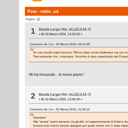
Post - robin_ud
Pagine: [
1
]
1
Banda Larga
/
Re: ALLELUJA !!!
«
il:
03 Marzo 2016, 14:02:54 »
Citazione da: Lor - 03 Marzo 2016, 09:13:35
Se non ricordo male il tecnico TIM ha citato anche Galleriano ma non ri
Tieni presente che, comunque, l'incontro è stato organizzato dal Comune di
Mi hai rincuorato... di nuovo grazie !
2
Banda Larga
/
Re: ALLELUJA !!!
«
il:
02 Marzo 2016, 13:46:43 »
Citazione da: Lor - 02 Marzo 2016, 11:34:12
Volentieri!
Alla "serata" erano presenti, tra gli altri, un rappresentante di Insiel e
Innanzi tutto hanno dovuto spiegare per quale motivo non è stato rispetta