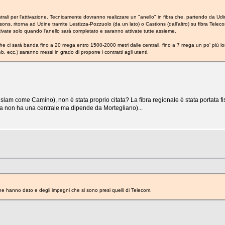
trali per l'attivazione. Tecnicamente dovranno realizzare un "anello" in fibra che, partendo da Udine
sons, ritorna ad Udine tramite Lestizza-Pozzuolo (da un lato) o Castions (dall'altro) su fibra Telec
ivate solo quando l'anello sarà completato e saranno attivate tutte assieme.
 ci sarà banda fino a 20 mega entro 1500-2000 metri dalle centrali, fino a 7 mega un po' più lo
b, ecc.) saranno messi in grado di proporre i contratti agli utenti.
islam come Camino), non è stata proprio citata? La fibra regionale è stata portata f
za non ha una centrale ma dipende da Mortegliano)...
he hanno dato e degli impegni che si sono presi quelli di Telecom.