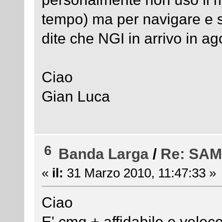
tempo) ma per navigare e sc
dite che NGI in arrivo in a
Ciao
Gian Luca
6
Banda Larga
/
Re: SA
«
il:
31 Marzo 2010, 11:47:33 »
Ciao
E' cmq + affidabile e velo