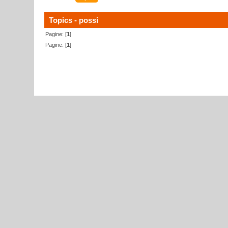
Topics - possi
Pagine: [
1
]
Pagine: [
1
]