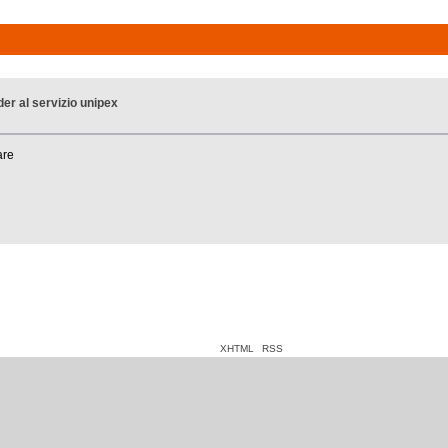
der al servizio unipex
are
XHTML
RSS