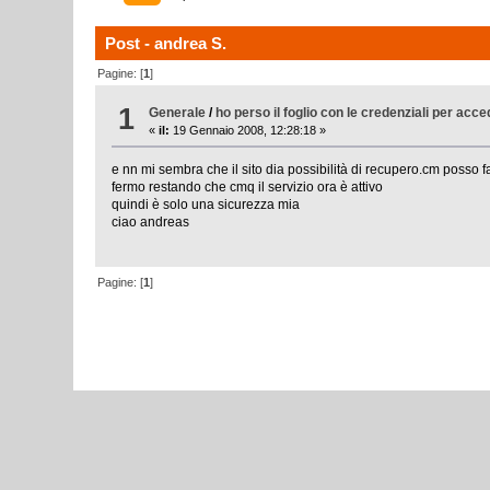
Post - andrea S.
Pagine: [
1
]
1
Generale
/
ho perso il foglio con le credenziali per acce
«
il:
19 Gennaio 2008, 12:28:18 »
e nn mi sembra che il sito dia possibilità di recupero.cm posso f
fermo restando che cmq il servizio ora è attivo
quindi è solo una sicurezza mia
ciao andreas
Pagine: [
1
]