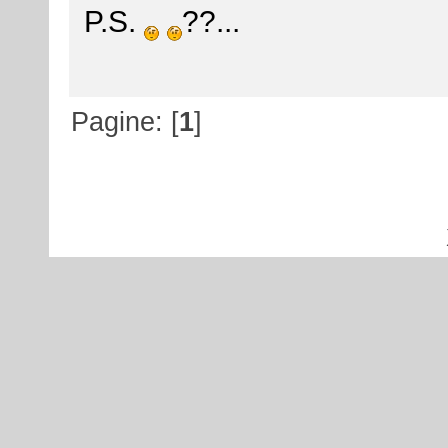
P.S.
??...
Pagine: [
1
]