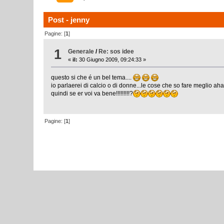
Post - jenny
Pagine: [
1
]
1
Generale
/
Re: sos idee
«
il:
30 Giugno 2009, 09:24:33 »
questo si che é un bel tema....
io parlaerei di calcio o di donne...le cose che so fare meglio a
quindi se er voi va bene!!!!!!!!!?
Pagine: [
1
]