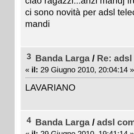
ciao ragazzi...anzi mandj fr
ci sono novità per adsl tele
mandi
3
Banda Larga
/
Re: adsl
«
il:
29 Giugno 2010, 20:04:14 »
LAVARIANO
4
Banda Larga
/
adsl com
«
il:
29 Giugno 2010, 19:41:14 »