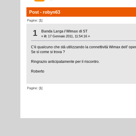
Post - robyn63
Pagine: [
1
]
1
Banda Larga
/
Wimax di ST
«
il:
17 Gennaio 2011, 11:54:16 »
C'è qualcuno che stà utilizzando la connettività Wimax dell' ope
Se sì come si trova ?
Ringrazio anticipatamente per il riscontro.
Roberto
Pagine: [
1
]