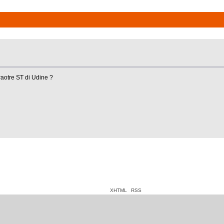
raotre ST di Udine ?
XHTML
RSS