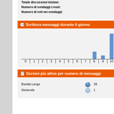
Totale discussioni iniziate:
Numero di sondaggi creati:
Numero di voti nei sondaggi:
Scrittura messaggi durante il giorno
0
1
2
3
4
5
6
7
8
9
10
Sezioni più attive per numero di messaggi
Banda Larga
39
Generale
1