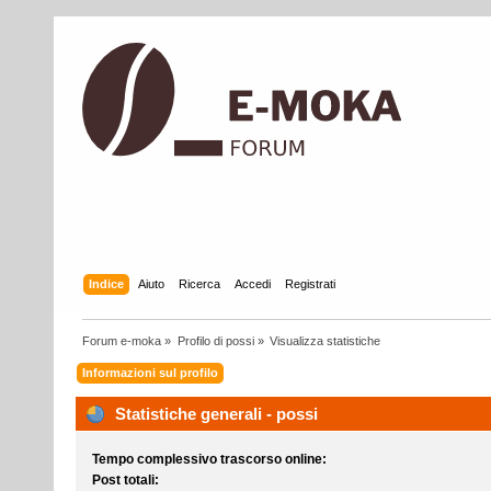
Indice
Aiuto
Ricerca
Accedi
Registrati
Forum e-moka
»
Profilo di possi
»
Visualizza statistiche
Informazioni sul profilo
Statistiche generali - possi
Tempo complessivo trascorso online:
Post totali: