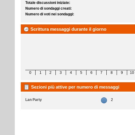
Totale discussioni iniziate:
Numero di sondaggi creati:
Numero di voti nei sondaggi:
Scrittura messaggi durante il giorno
0
1
2
3
4
5
6
7
8
9
10
Sezioni più attive per numero di messaggi
Lan Party
2