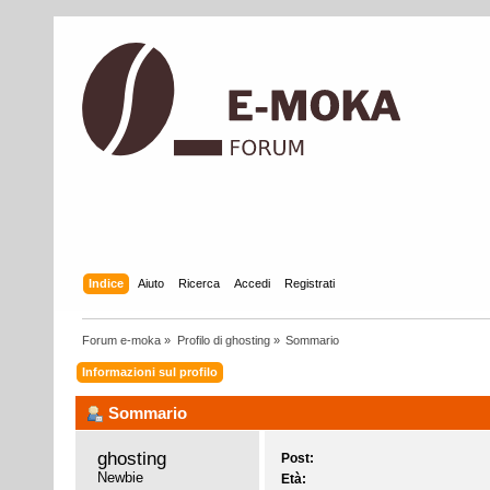
Indice
Aiuto
Ricerca
Accedi
Registrati
Forum e-moka
»
Profilo di ghosting
»
Sommario
Informazioni sul profilo
Sommario
ghosting 
Post:
Newbie
Età: