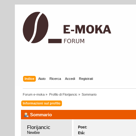
Indice
Aiuto
Ricerca
Accedi
Registrati
Forum e-moka
»
Profilo di Florijancic
»
Sommario
Informazioni sul profilo
Sommario
Florijancic 
Post:
Newbie
Età: