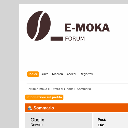
Indice
Aiuto
Ricerca
Accedi
Registrati
Forum e-moka
»
Profilo di Obelix
»
Sommario
Informazioni sul profilo
Sommario
Obelix 
Post:
Newbie
Età: