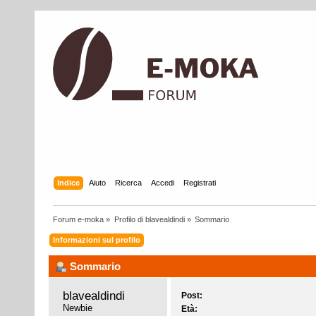
Indice
Aiuto
Ricerca
Accedi
Registrati
Forum e-moka
»
Profilo di blavealdindi
»
Sommario
Informazioni sul profilo
Sommario
blavealdindi 
Post:
Newbie
Età: