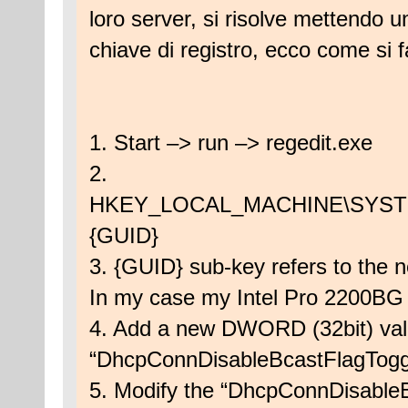
loro server, si risolve mettendo 
chiave di registro, ecco come si f
1. Start –> run –> regedit.exe
2.
HKEY_LOCAL_MACHINE\SYSTEM\Cu
{GUID}
3. {GUID} sub-key refers to the n
In my case my Intel Pro 2200BG 
4. Add a new DWORD (32bit) val
“DhcpConnDisableBcastFlagTogg
5. Modify the “DhcpConnDisable