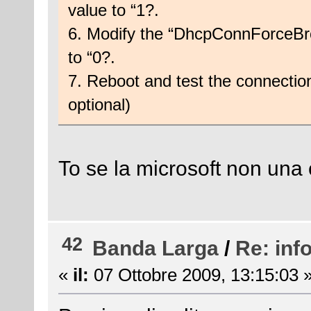
value to “1?.
6. Modify the “DhcpConnForceBr
to “0?.
7. Reboot and test the connectio
optional)
To se la microsoft non una 
42
Banda Larga
/
Re: inf
«
il:
07 Ottobre 2009, 13:15:03 