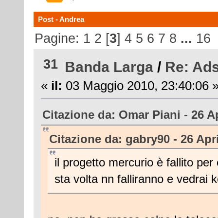
Post - Andrea
Pagine:
1
2
[
3
]
4
5
6
7
8
...
16
31
Banda Larga
/
Re: Ads
«
il:
03 Maggio 2010, 23:40:06 
Citazione da: Omar Piani - 26 Ap
Citazione da: gabry90 - 26 Apri
il progetto mercurio è fallito p
sta volta nn falliranno e vedrai ke