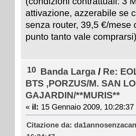
(condizioni contrattuali: 3 
attivazione, azzerabile se 
senza router, 39,5 €/mese c
punto tanto vale comprarsi
10
Banda Larga
/
Re: EOL
BTS ,PORZUS/M. SAN L
GAJARDIN/**MURIS**
«
il:
15 Gennaio 2009, 10:28:37
Citazione da: da1annosenzacan