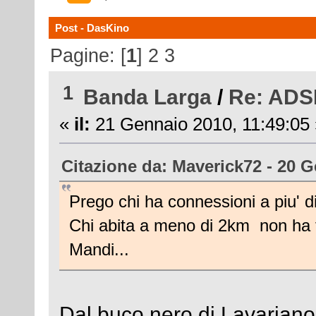
Post - DasKino
Pagine: [
1
]
2
3
1
Banda Larga
/
Re: ADSL
«
il:
21 Gennaio 2010, 11:49:05 
Citazione da: Maverick72 - 20 G
Prego chi ha connessioni a piu' di
Chi abita a meno di 2km non ha tu
Mandi...
Dal buco nero di Lavariano 