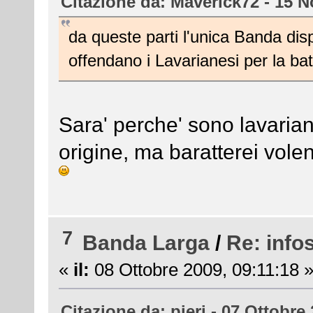
Citazione da: Maverick72 - 15 
da queste parti l'unica Banda di
offendano i Lavarianesi per la bat
Sara' perche' sono lavaria
origine, ma baratterei vole
7
Banda Larga
/
Re: info
«
il:
08 Ottobre 2009, 09:11:18 
Citazione da: pieri - 07 Ottobre