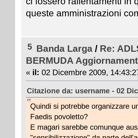
ci fossero rallentamenti in
queste amministrazioni com
5
Banda Larga
/
Re: ADL
BERMUDA Aggiornament
«
il:
02 Dicembre 2009, 14:43:2
Citazione da: username - 02 Di
Quindi si potrebbe organizzare un
Faedis povoletto?
E magari sarebbe comunque auspic
"sensibilizzazione" da parte dell