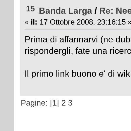
15
Banda Larga
/
Re: Ne
«
il:
17 Ottobre 2008, 23:16:15 
Prima di affannarvi (ne dubi
rispondergli, fate una ricer
Il primo link buono e' di wi
Pagine: [
1
]
2
3