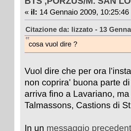
BTS ,PORZUS/M. SAN L
«
il:
14 Gennaio 2009, 10:25:46
Citazione da: lizzato - 13 Genna
cosa vuol dire ?
Vuol dire che per ora l'ins
non coprira' buona parte di 
arriva fino a Lavariano, ma
Talmassons, Castions di St
In un
messaggio preceden