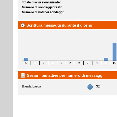
Totale discussioni iniziate:
Numero di sondaggi creati:
Numero di voti nei sondaggi:
Scrittura messaggi durante il giorno
0
1
2
3
4
5
6
7
8
9
10
Sezioni più attive per numero di messaggi
Banda Larga
32