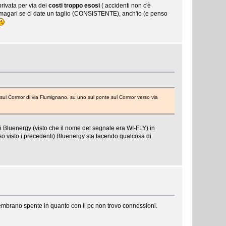
ivata per via dei
costi troppo esosi
( accidenti non c'è
 magari se ci date un taglio (CONSISTENTE), anch'io (e penso
 sul Cormor di via Flumignano, su uno sul ponte sul Cormor verso via
di Bluenergy (visto che il nome del segnale era WI-FLY) in
caso visto i precedenti) Bluenergy sta facendo qualcosa di
embrano spente in quanto con il pc non trovo connessioni.