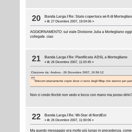
20
Banda Larga
/
Re: Stato copertura wi-fi di Morteglia
«
il:
27 Dicembre 2007, 19:04:06 »
AGGIORNAMENTO: sul viale Divisione Julia a Mortegliano oggi h
collegate. ciao
21
Banda Larga
/
Re: Pianificata ADSL a Mortegliano
«
il:
26 Dicembre 2007, 11:03:45 »
Citazione da: Andrea - 26 Dicembre 2007, 10:56:12
Telecom stranamente copre dove ci sono degli Wisp che stanno per parti
Non ci credo finchè non vedo e tocco con mano ma posso dirlo? C
22
Banda Larga
/
Re: Wi-Star di NordExt
«
il:
26 Dicembre 2007, 11:00:06 »
Ma questo messaggio era molto più lungo in precedenza, come 