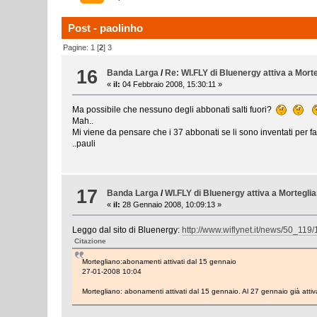
Post - paolinho
Pagine:
1
[
2
]
3
16
Banda Larga
/
Re: WI.FLY di Bluenergy attiva a Morte
«
il:
04 Febbraio 2008, 15:30:11 »
Ma possibile che nessuno degli abbonati salti fuori?
Mah..
Mi viene da pensare che i 37 abbonati se li sono inventati per fa
..pauli
17
Banda Larga
/
WI.FLY di Bluenergy attiva a Morteglia
«
il:
28 Gennaio 2008, 10:09:13 »
Leggo dal sito di Bluenergy:
http://www.wiflynet.it/news/50_11
Citazione
Mortegliano:abonamenti attivati dal 15 gennaio
27-01-2008 10:04
Mortegliano: abonamenti attivati dal 15 gennaio. Al 27 gennaio già attiva