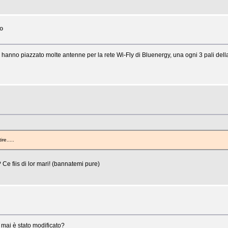
no
anno piazzato molte antenne per la rete Wi-Fly di Bluenergy, una ogni 3 pali del
re.....
e fiis di lor mari! (bannatemi pure)
mai è stato modificato?