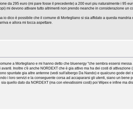
ione da 295 euro (mi pare fosse il precedente) a 200 euri piu naturalmente i 95 euro 
pi) mi devono attivare tutto altrimenti non prendo neanche in considerazione un cont
o dico è possibile che il comune di Mortegliano si sia affidato a questa mandria 
riva e allora mi tocca aspettare.
comune a Mortegliano e mi hanno detto che bluenergy "che sembra essersi messa a 
i avanti. Inoltre c'è anche NORDEXT che è gia attivo ma ha dei costi di attivazione
ono spuntate gia altre antenne (vedi sull'albergo Da Nando) e qualcuno gode del s
vando i loro servizi e la conseguente corsa ad accapararsi gli utenti, siano un bene p
sso sia quello dato da NORDEXT (ma con elevatissimi costi) poi Wipex e infine ma 