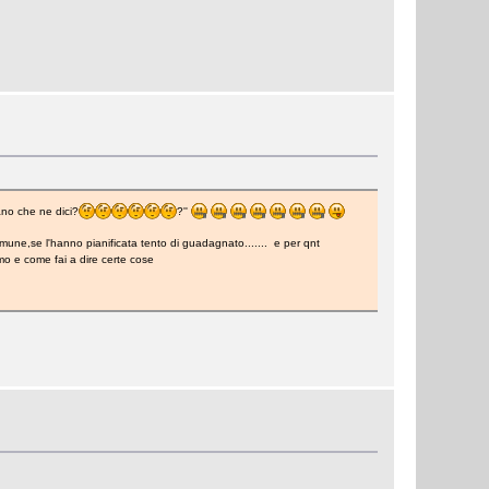
ano che ne dici?
?''
omune,se l'hanno pianificata tento di guadagnato....... e per qnt
o e come fai a dire certe cose