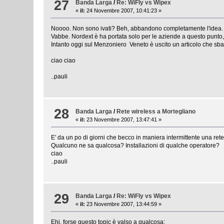
27
Banda Larga
/
Re: WiFly vs Wipex
«
il:
24 Novembre 2007, 10:41:23 »
Noooo. Non sono ivati? Beh, abbandono completamente l'idea. N
Vabbe. Nordext è ha portata solo per le aziende a questo punto, 
Intanto oggi sul Menzoniero Veneto è uscito un articolo che sband
ciao ciao
..pauli
28
Banda Larga
/
Rete wireless a Mortegliano
«
il:
23 Novembre 2007, 13:47:41 »
E' da un po di giorni che becco in maniera intermittente una ret
Qualcuno ne sa qualcosa? Installazioni di qualche operatore?
ciao
..pauli
29
Banda Larga
/
Re: WiFly vs Wipex
«
il:
23 Novembre 2007, 13:44:59 »
Ehi, forse questo topic è valso a qualcosa: