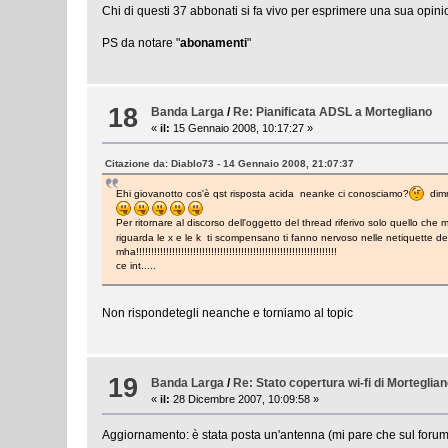
Chi di questi 37 abbonati si fa vivo per esprimere una sua opin
PS da notare "
abonamenti
"
18
Banda Larga
/
Re: Pianificata ADSL a Mortegliano
«
il:
15 Gennaio 2008, 10:17:27 »
Citazione da: Diablo73 - 14 Gennaio 2008, 21:07:37
Ehi giovanotto cos'è qst risposta acida neanke ci conosciamo?
dimmi
Per ritornare al discorso dell'oggetto del thread riferivo solo quello c
riguarda le x e le k ti scompensano ti fanno nervoso nelle netiquette del
mha!!!!!!!!!!!!!!!!!!!!!!!!!!!!!!!!!!!!!!!!!!!!!!!!!!!!!!!!!!!!!!!!!!!
ce int.....
Non rispondetegli neanche e torniamo al topic
19
Banda Larga
/
Re: Stato copertura wi-fi di Morteglia
«
il:
28 Dicembre 2007, 10:09:58 »
Aggiornamento: è stata posta un'antenna (mi pare che sul forum 