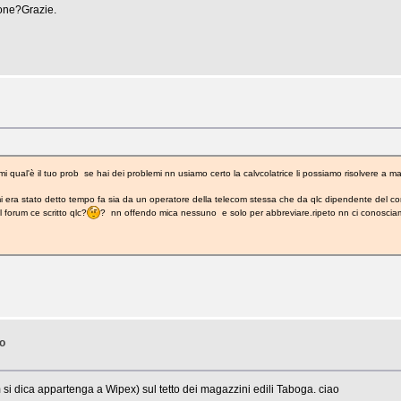
ione?Grazie.
 qual'è il tuo prob se hai dei problemi nn usiamo certo la calvcolatrice li possiamo risolvere a m
he mi era stato detto tempo fa sia da un operatore della telecom stessa che da qlc dipendente del c
 forum ce scritto qlc?
? nn offendo mica nessuno e solo per abbreviare.ripeto nn ci conosciam
no
si dica appartenga a Wipex) sul tetto dei magazzini edili Taboga. ciao