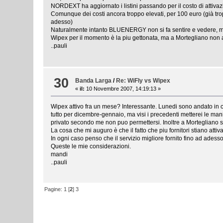
NORDEXT ha aggiornato i listini passando per il costo di attivaz
Comunque dei costi ancora troppo elevati, per 100 euro (già trop
adesso)
Naturalmente intanto BLUENERGY non si fa sentire e vedere, ma i
Wipex per il momento è la piu gettonata, ma a Mortegliano non ar
..pauli
30
Banda Larga
/
Re: WiFly vs Wipex
«
il:
10 Novembre 2007, 14:19:13 »
Wipex attivo fra un mese? Interessante. Lunedi sono andato in 
tutto per dicembre-gennaio, ma visi i precedenti metterei le man
privato secondo me non puo permettersi. Inoltre a Mortegliano s
La cosa che mi auguro è che il fatto che piu fornitori stiano atti
In ogni caso penso che il servizio migliore fornito fino ad ade
Queste le mie considerazioni.
mandi
..pauli
Pagine:
1
[
2
]
3