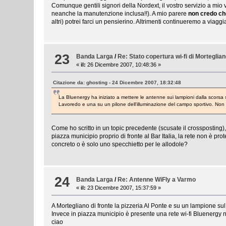
Comunque gentili signori della Nordext, il vostro servizio a mio 
neanche la manutenzione inclusa!!). A mio parere
non credo ch
altri) potrei farci un pensierino. Altrimenti continueremo a viag
23
Banda Larga
/
Re: Stato copertura wi-fi di Morteglia
«
il:
26 Dicembre 2007, 10:48:36 »
Citazione da: ghosting - 24 Dicembre 2007, 18:32:48
La Bluenergy ha iniziato a mettere le antenne sui lampioni dalla scorsa
Lavoredo e una su un pilone dell'illuminazione del campo sportivo. Non s
Come ho scritto in un topic precedente (scusate il crossposting)
piazza municipio proprio di fronte al Bar Italia, la rete non è p
concreto o è solo uno specchietto per le allodole?
24
Banda Larga
/
Re: Antenne WiFly a Varmo
«
il:
23 Dicembre 2007, 15:37:59 »
A Mortegliano di fronte la pizzeria Al Ponte e su un lampione 
Invece in piazza municipio è presente una rete wi-fi Bluenergy 
ciao