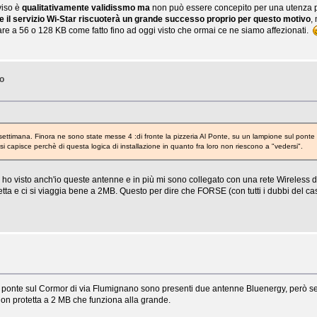
viso è
qualitativamente validissmo ma
non può essere concepito per una utenza pr
e il servizio Wi-Star riscuoterà un grande successo proprio per questo motivo
,
giare a 56 o 128 KB come fatto fino ad oggi visto che ormai ce ne siamo affezionati.
no
 settimana. Finora ne sono state messe 4 :di fronte la pizzeria Al Ponte, su un lampione sul ponte
i capisce perchè di questa logica di installazione in quanto fra loro non riescono a "vedersi".
, ho visto anch'io queste antenne e in più mi sono collegato con una rete Wireless 
rotetta e ci si viaggia bene a 2MB. Questo per dire che FORSE (con tutti i dubbi del 
sul ponte sul Cormor di via Flumignano sono presenti due antenne Bluenergy, però s
non protetta a 2 MB che funziona alla grande.