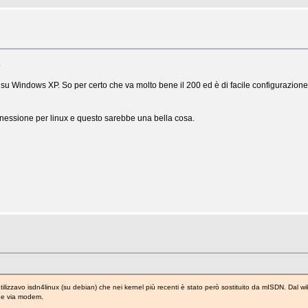
.
su Windows XP. So per certo che va molto bene il 200 ed è di facile configurazione s
nnessione per linux e questo sarebbe una bella cosa.
izzavo isdn4linux (su debian) che nei kernel più recenti è stato però sostituito da mISDN. Dal wi
ne via modem.