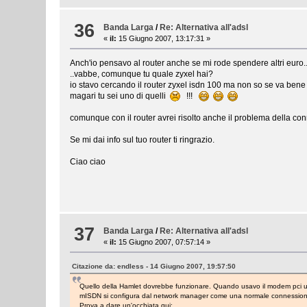
36
Banda Larga
/
Re: Alternativa all'adsl
«
il:
15 Giugno 2007, 13:17:31 »
Anch'io pensavo al router anche se mi rode spendere altri euro.
..vabbe, comunque tu quale zyxel hai?
io stavo cercando il router zyxel isdn 100 ma non so se va bene 
magari tu sei uno di quelli
!!!
comunque con il router avrei risolto anche il problema della co
Se mi dai info sul tuo router ti ringrazio.
Ciao ciao
37
Banda Larga
/
Re: Alternativa all'adsl
«
il:
15 Giugno 2007, 07:57:14 »
Citazione da: endless - 14 Giugno 2007, 19:57:50
Quello della Hamlet dovrebbe funzionare. Quando usavo il modem pci util
mISDN si configura dal network manager come una normale connessio
Prova a dare un'occhiata qui: