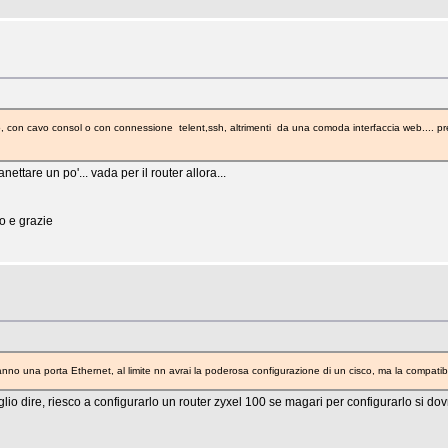
o, con cavo consol o con connessione telent,ssh, altrimenti da una comoda interfaccia web.... pre
tare un po'... vada per il router allora...
o e grazie
hanno una porta Ethernet, al limite nn avrai la poderosa configurazione di un cisco, ma la compatibi
oglio dire, riesco a configurarlo un router zyxel 100 se magari per configurarlo si