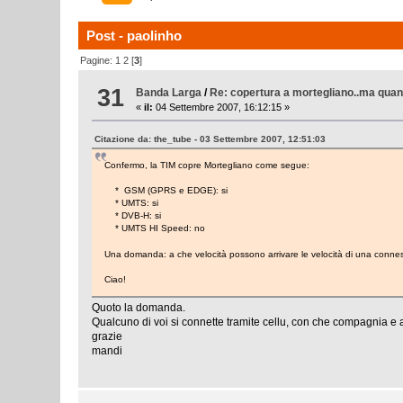
Post - paolinho
Pagine:
1
2
[
3
]
31
Banda Larga
/
Re: copertura a mortegliano..ma qua
«
il:
04 Settembre 2007, 16:12:15 »
Citazione da: the_tube - 03 Settembre 2007, 12:51:03
Confermo, la TIM copre Mortegliano come segue:
* GSM (GPRS e EDGE): si
* UMTS: si
* DVB-H: si
* UMTS HI Speed: no
Una domanda: a che velocità possono arrivare le velocità di una connes
Ciao!
Quoto la domanda.
Qualcuno di voi si connette tramite cellu, con che compagnia e 
grazie
mandi