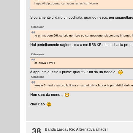
https://help.ubuntu.com/community/IsdnHowto
Sicuramente ci darò un occhiata, quando riesco, per smanettare c
Citazione
Io un modem 56k seriale normale so connessione teleconomy internet f
Hai perfettamente ragione, ma a me il 56 KB non mi basta propri
Citazione
se arriva il WiFi..
è appunto questo il punto: quel "SE" mi da un fastidio..
Citazione
tempo 3 mesi e stacco la linea e magari prima faccio la portabilità del numer
Non sarò da meno...
ciao ciao
38
Banda Larga
/
Re: Alternativa all'adsl