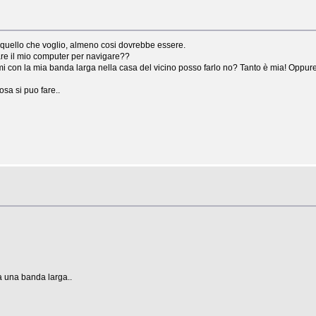
e quello che voglio, almeno cosi dovrebbe essere.
are il mio computer per navigare??
rmi con la mia banda larga nella casa del vicino posso farlo no? Tanto è mia! Oppur
osa si puo fare..
 una banda larga..