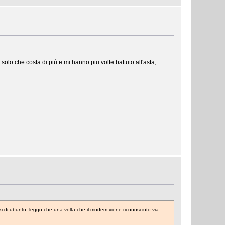
olo che costa di più e mi hanno piu volte battuto all'asta,
ki di ubuntu, leggo che una volta che il modem viene riconosciuto via