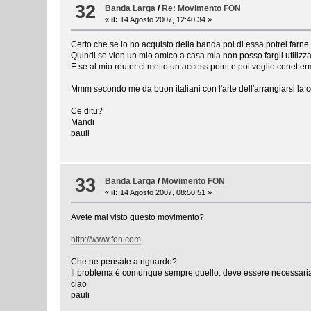
32
Banda Larga
/
Re: Movimento FON
«
il:
14 Agosto 2007, 12:40:34 »
Certo che se io ho acquisto della banda poi di essa potrei farn
Quindi se vien un mio amico a casa mia non posso fargli utilizz
E se al mio router ci metto un access point e poi voglio conette
Mmm secondo me da buon italiani con l'arte dell'arrangiarsi la c
Ce ditu?
Mandi
pauli
33
Banda Larga
/
Movimento FON
«
il:
14 Agosto 2007, 08:50:51 »
Avete mai visto questo movimento?
http://www.fon.com
Che ne pensate a riguardo?
Il problema è comunque sempre quello: deve essere necessaria
ciao
pauli