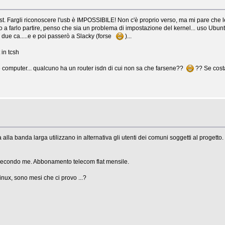
t. Fargli riconoscere l'usb è IMPOSSIBILE! Non c'è proprio verso, ma mi pare che
 a farlo partire, penso che sia un problema di impostazione del kernel... uso Ubunt
 due ca.....e e poi passerò a Slacky (forse
)...
 in tcsh
e computer... qualcuno ha un router isdn di cui non sa che farsene??
?? Se costa
lla banda larga utilizzano in alternativa gli utenti dei comuni soggetti al progetto.
secondo me. Abbonamento telecom flat mensile.
ux, sono mesi che ci provo ...?