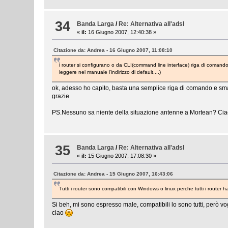
34
Banda Larga
/
Re: Alternativa all'adsl
«
il:
16 Giugno 2007, 12:40:38 »
Citazione da: Andrea - 16 Giugno 2007, 11:08:10
i router si configurano o da CLI(command line interface) riga di comand
leggere nel manuale l'indirizzo di default....)
ok, adesso ho capito, basta una semplice riga di comando e smanet
grazie
PS.Nessuno sa niente della situazione antenne a Mortean? Cia
35
Banda Larga
/
Re: Alternativa all'adsl
«
il:
15 Giugno 2007, 17:08:30 »
Citazione da: Andrea - 15 Giugno 2007, 16:43:06
Tutti i router sono compatibili con Windows o linux perche tutti i router 
Si beh, mi sono espresso male, compatibili lo sono tutti, però v
ciao