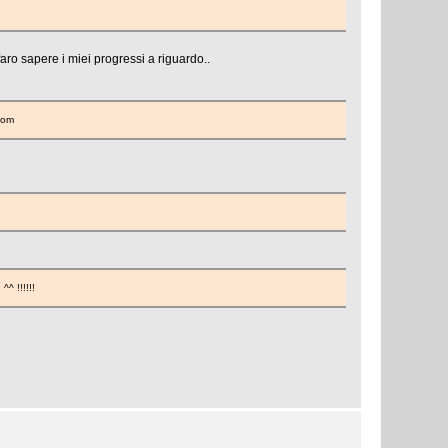
ro sapere i miei progressi a riguardo..
com
^^ !!!!!!