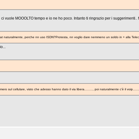
i vuole MOOOLTO tempo e io ne ho poco. Intanto ti ringrazio per i suggerimenti.. fa
lat naturalmente, perche nn uso ISDN?Protesta, nn voglio dare nemmeno un soldo in + alla Tele
o...
o sul cellulare, visto che adesso hanno dato il via libera........., poi naturalmente c'è il voip....... 