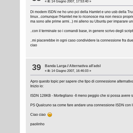
«
il:
14 Giugno 2007, 17:53:40 »
Di modem ISDN ne ho uno pci della Hamlet e uno usb della Trus
linux...comunque l'Hamlet me lo riconosce ma non riesco proprio
ma sono alle prime armi...) mi alleno su Ubuntu per imparare un
..con il terminale so i comandi base, in genere scrivo degli script
..mi piacerebbe in ogni caso condividere la connessione fra du
ciao
39
Banda Larga
/
Alternativa all'adsl
«
il:
14 Giugno 2007, 16:46:03 »
Apro questo topic per sapere che tipo di connessione alternativa a
Inizio io:
ISDN 128KB - Mortegliano -Il meno peggio che si possa avere 
PS Qualcuno sa come fare andare una connessione ISDN con lin
Ciao ciao
paolinho