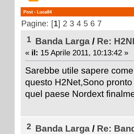
Post - Luca84
Pagine: [
1
]
2
3
4
5
6
7
1
Banda Larga
/
Re: H2N
«
il:
15 Aprile 2011, 10:13:42 »
Sarebbe utile sapere come 
questo H2Net,Sono pronto 
quel paese Nordext finalm
2
Banda Larga
/
Re: Ban