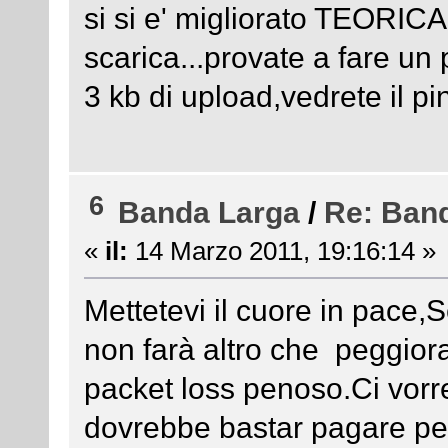
si si e' migliorato TEORI
scarica...provate a fare un
3 kb di upload,vedrete il p
6
Banda Larga
/
Re: Ban
«
il:
14 Marzo 2011, 19:16:14 »
Mettetevi il cuore in pace,
non farà altro che peggiora
packet loss penoso.Ci vor
dovrebbe bastar pagare per