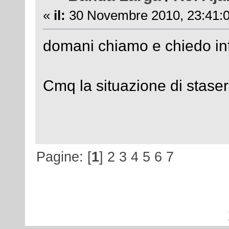
«
il:
30 Novembre 2010, 23:41:0
domani chiamo e chiedo inf
Cmq la situazione di staser
Pagine: [
1
]
2
3
4
5
6
7