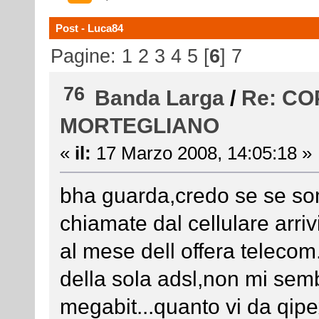
Post - Luca84
Pagine:
1
2
3
4
5
[
6
]
7
76
Banda Larga
/
Re: C
MORTEGLIANO
«
il:
17 Marzo 2008, 14:05:18 »
bha guarda,credo se se som
chiamate dal cellulare arri
al mese dell offera teleco
della sola adsl,non mi sem
megabit...quanto vi da qip