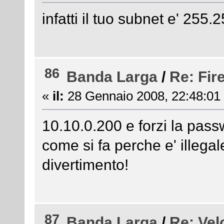
infatti il tuo subnet e' 255
86
Banda Larga
/
Re: Fir
«
il:
28 Gennaio 2008, 22:48:01
10.10.0.200 e forzi la pass
come si fa perche e' illega
divertimento!
87
Banda Larga
/
Re: Vel