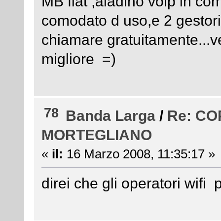
MB flat ,aladino voip in com
comodato d uso,e 2 gestori 
chiamare gratuitamente...ve
migliore =)
78
Banda Larga
/
Re: C
MORTEGLIANO
«
il:
16 Marzo 2008, 11:35:17 »
direi che gli operatori wi