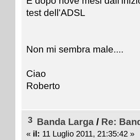
E dopo nove mesi dall'inizio
test dell'ADSL
Non mi sembra male....
Ciao
Roberto
3
Banda Larga
/
Re: Ban
«
il:
11 Luglio 2011, 21:35:42 »