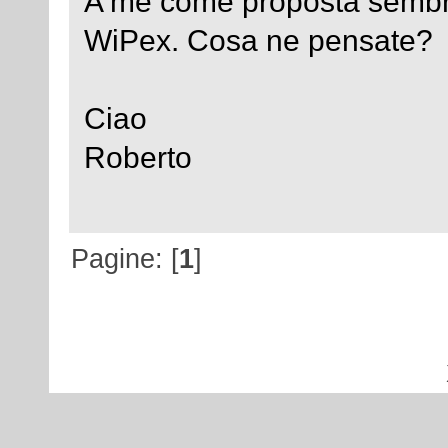
A me come proposta sembra 
WiPex. Cosa ne pensate?
Ciao
Roberto
Pagine: [
1
]