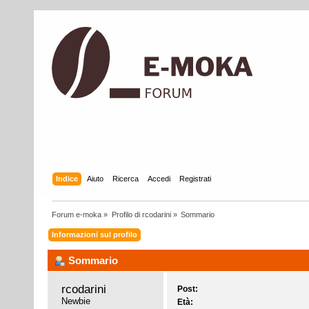
Indice
Aiuto
Ricerca
Accedi
Registrati
Forum e-moka
»
Profilo di rcodarini
»
Sommario
Informazioni sul profilo
Sommario
rcodarini 
Post:
Newbie
Età: