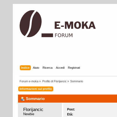
Indice
Aiuto
Ricerca
Accedi
Registrati
Forum e-moka
»
Profilo di Florijancic
»
Sommario
Informazioni sul profilo
Sommario
Florijancic 
Post:
Newbie
Età: