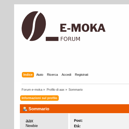
Indice
Aiuto
Ricerca
Accedi
Registrati
Forum e-moka
»
Profilo di aax
»
Sommario
Informazioni sul profilo
Sommario
aax 
Post:
Newbie
Età: