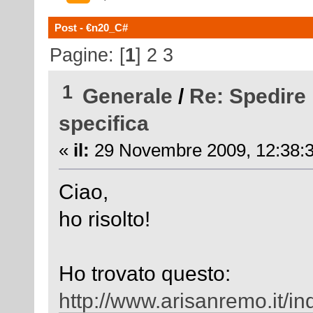
Post - €n20_C#
Pagine: [
1
]
2
3
1
Generale
/
Re: Spedire 
specifica
«
il:
29 Novembre 2009, 12:38:3
Ciao,
ho risolto!
Ho trovato questo:
http://www.arisanremo.it