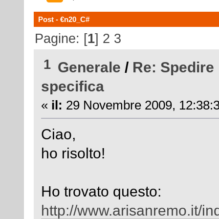
Post - €n20_C#
Pagine: [
1
]
2
3
1
Generale
/
Re: Spedire 
specifica
«
il:
29 Novembre 2009, 12:38:3
Ciao,
ho risolto!
Ho trovato questo:
http://www.arisanremo.it