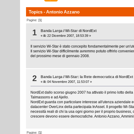
Topics - Antonio Azzano
Pagine: [
1
]
1
Banda Larga
/
Wi-Star di NordExt
«
il:
22 Dicembre 2007, 18:53:39 »
Il servizio Wi-Star è stato concepito fondamentalmente per un'u
Il servizio Wi-Star difficilmente avremmo potuto offrirlo conven
del prossimo mese di gennaio 2008.
2
Banda Larga
/
Wi-Star: la Rete democratica di NordExt
«
il:
04 Novembre 2007, 11:53:07 »
NordExt dallo scorso giugno 2007 ha attivato il primo lotto della
Talmassons e ad Ajello.
NordExt guarda con particolare interesse all'utenza aziendale ed 
datacenter OverLinx della partecipata InAsset. Il progetto Wi-St
necessità reali di chi la usa ogni giorno per il proprio busines
crescere devono essere democratiche. Antonio Azzano, Ammin
Pagine: [
1
]