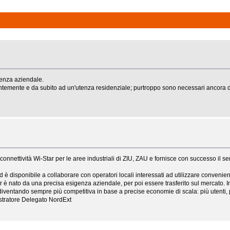
tenza aziendale.
ientemente e da subito ad un'utenza residenziale; purtroppo sono necessari ancora d
 connettività Wi-Star per le aree industriali di ZIU, ZAU e fornisce con successo il 
è disponibile a collaborare con operatori locali interessati ad utilizzare convenien
ar è nato da una precisa esigenza aziendale, per poi essere trasferito sul mercato. 
s, diventando sempre più competitiva in base a precise economie di scala: più utenti
istratore Delegato NordExt