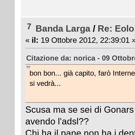
7
Banda Larga
/
Re: Eolo
«
il:
19 Ottobre 2012, 22:39:01 
Citazione da: norica - 09 Ottobr
bon bon... già capito, farò Inter
si vedrà...
Scusa ma se sei di Gonars p
avendo l'adsl??
Chi ha il pane non ha i de