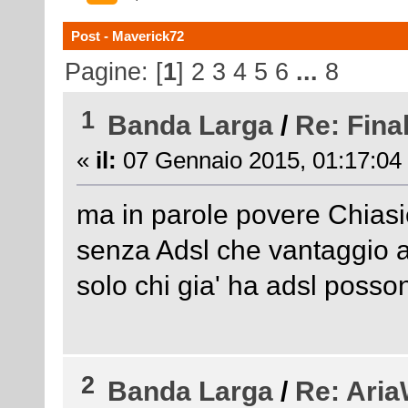
Post - Maverick72
Pagine: [
1
]
2
3
4
5
6
...
8
1
Banda Larga
/
Re: Final
«
il:
07 Gennaio 2015, 01:17:04
ma in parole povere Chiasiel
senza Adsl che vantaggio 
solo chi gia' ha adsl posson
2
Banda Larga
/
Re: AriaW