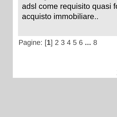
adsl come requisito quasi 
acquisto immobiliare..
Pagine: [
1
]
2
3
4
5
6
...
8