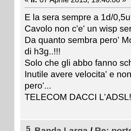
E la sera sempre a 1d/0,5
Cavolo non c'e' un wisp se
Da quanto sembra pero' Mor
di h3g..!!!
Solo che gli abbo fanno schif
Inutile avere velocita' e no
pero'...
TELECOM DACCI L'ADSL!!!!!!!
5
Banda Larga
/
Re: port