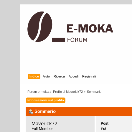
Indice
Aiuto
Ricerca
Accedi
Registrati
Forum e-moka
»
Profilo di Maverick72
»
Sommario
Informazioni sul profilo
Sommario
Maverick72 
Post:
Full Member
Età: