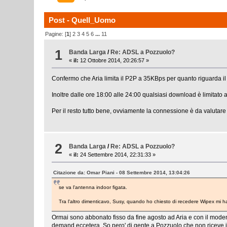
Post - Quell_Uomo
Pagine: [
1
]
2
3
4
5
6
...
11
1
Banda Larga
/
Re: ADSL a Pozzuolo?
«
il:
12 Ottobre 2014, 20:26:57 »
Confermo che Aria limita il P2P a 35KBps per quanto riguarda il 
Inoltre dalle ore 18:00 alle 24:00 qualsiasi download è limitat
Per il resto tutto bene, ovviamente la connessione è da valutare
2
Banda Larga
/
Re: ADSL a Pozzuolo?
«
il:
24 Settembre 2014, 22:31:33 »
Citazione da: Omar Piani - 08 Settembre 2014, 13:04:26
se va l'antenna indoor figata.
Tra l'altro dimenticavo, Susy, quando ho chiesto di recedere Wipex mi h
Ormai sono abbonato fisso da fine agosto ad Aria e con il modem
demand eccetera. So pero' di gente a Pozzuolo che non riceve il