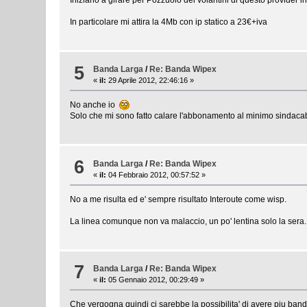
In particolare mi attira la 4Mb con ip statico a 23€+iva
5
Banda Larga
/
Re: Banda Wipex
«
il:
29 Aprile 2012, 22:46:16 »
No anche io
Solo che mi sono fatto calare l'abbonamento al minimo sindacabil
6
Banda Larga
/
Re: Banda Wipex
«
il:
04 Febbraio 2012, 00:57:52 »
No a me risulta ed e' sempre risultato Interoute come wisp.
La linea comunque non va malaccio, un po' lentina solo la sera..
7
Banda Larga
/
Re: Banda Wipex
«
il:
05 Gennaio 2012, 00:29:49 »
Che vergogna quindi ci sarebbe la possibilita' di avere piu b