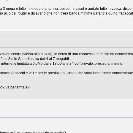
 la 3 mega e tolto il noleggio antenna, poi con Inasset è andato tutto in vacca: di
pc o del router e dicevano che non c'era banda minima garantita quindi "attaccat
zzuolo centro (vicino alla piazza), in cerca di una connessione facile ed economica p
1-2 su 3 e lo Speedtest va dai 4 ai 7 megabit.
 internet è limitata a 0,5Mb dalle 18:00 alle 24:00 (provato, preciso al minuto)
to umano (attacchi e va) e per le prestazioni, credo che vada bene come connessione
cco? Va bene/male?
ternet wifi, qualcuno ha notizie in merito?