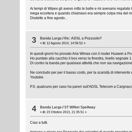
Ai tempi di Wipex gli avevo rotto le balle e mi avevano regalato
mega eccetera e quando chiamavo era sempre colpa mia del mio 
Disdetto a fine agosto...
3
Banda Larga
/
Re: ADSL a Pozzuolo?
«
il:
12 Agosto 2014, 14:56:52 »
In questi giorni ho provato Aria Wimax con il router Huawei a Po
Ho puntato alla cacchio il box verso la finestra, livello segnale 
Di contro la banda per qualsiasi attività che non sia navigazione
Ne concludo per per il basso costo, per la scarsità di interven
Youtube.
P.S. qualcuno per caso ha pareri sull'ADSL Telecom a Cargna
4
Banda Larga
/
ST WiNet Spellway
«
il:
23 Ottobre 2013, 21:35:51 »
Ciao a tutti.
Iniziano a girare per Pozzuolo dei volantini di questo provider in