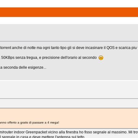
torrent anche di notte ma ogni tanto tipo gli si deve incasinare il QOS e scarica pi
o a 50KBps senza tregua, e precisione dell'orario al secondo
 a seconda delle esigenze...
anno offerto a gratis di passare a 4 mega!
/router indoor Greenpacket vicino alla finestra ho fisso segnale al massimo. Mi t
 segnale in casa e deve mettere l'antenna sul tetto.