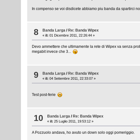
In compenso se voi disdicete abbiamo piu banda da spartirci 
8
Banda Larga
/
Re: Banda Wipex
«
il:
01 Dicembre 2011, 22:26:44 »
Devo ammettere che ultimamente la rete di Wipex va senza proble
megabit invece che 3...
9
Banda Larga
/
Re: Banda Wipex
«
il:
04 Settembre 2011, 22:33:07 »
Test post-ferie
10
Banda Larga
/
Re: Banda Wipex
«
il:
25 Luglio 2011, 19:53:12 »
A Pozzuolo andava, ho avuto un down solo oggi pomeriggio.