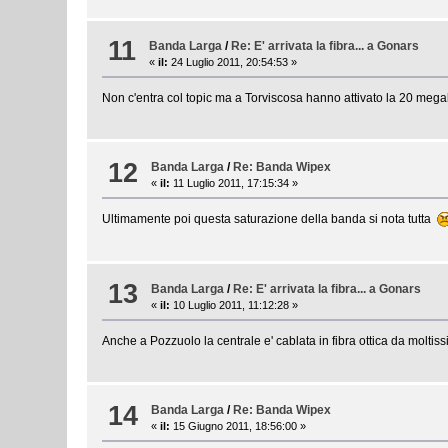
11
Banda Larga
/
Re: E' arrivata la fibra... a Gonars
«
il:
24 Luglio 2011, 20:54:53 »
Non c'entra col topic ma a Torviscosa hanno attivato la 20 mega
12
Banda Larga
/
Re: Banda Wipex
«
il:
11 Luglio 2011, 17:15:34 »
Ultimamente poi questa saturazione della banda si nota tutta
13
Banda Larga
/
Re: E' arrivata la fibra... a Gonars
«
il:
10 Luglio 2011, 11:12:28 »
Anche a Pozzuolo la centrale e' cablata in fibra ottica da molti
14
Banda Larga
/
Re: Banda Wipex
«
il:
15 Giugno 2011, 18:56:00 »