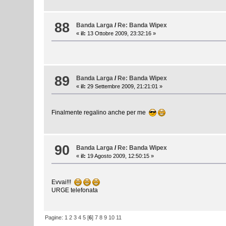
88
Banda Larga
/
Re: Banda Wipex
«
il:
13 Ottobre 2009, 23:32:16 »
89
Banda Larga
/
Re: Banda Wipex
«
il:
29 Settembre 2009, 21:21:01 »
Finalmente regalino anche per me
90
Banda Larga
/
Re: Banda Wipex
«
il:
19 Agosto 2009, 12:50:15 »
Evvai!!!
URGE telefonata
Pagine:
1
2
3
4
5
[
6
]
7
8
9
10
11