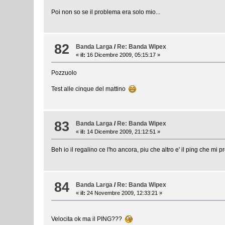
Poi non so se il problema era solo mio...
82
Banda Larga
/
Re: Banda Wipex
«
il:
16 Dicembre 2009, 05:15:17 »
Pozzuolo
Test alle cinque del mattino
83
Banda Larga
/
Re: Banda Wipex
«
il:
14 Dicembre 2009, 21:12:51 »
Beh io il regalino ce l'ho ancora, piu che altro e' il ping che mi 
84
Banda Larga
/
Re: Banda Wipex
«
il:
24 Novembre 2009, 12:33:21 »
Velocita ok ma il PING???