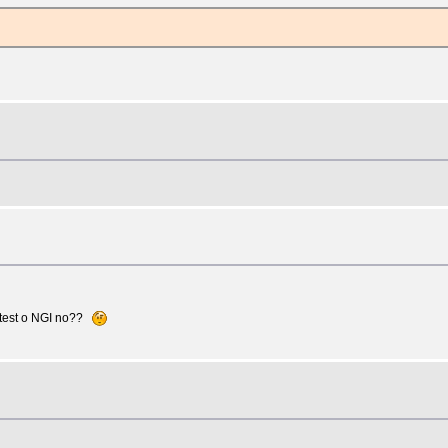
gtest o NGI no??