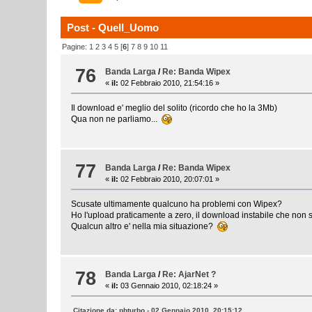
Post - Quell_Uomo
Pagine:
1
2
3
4
5
[
6
]
7
8
9
10
11
76
Banda Larga
/
Re: Banda Wipex
«
il:
02 Febbraio 2010, 21:54:16 »
Il download e' meglio del solito (ricordo che ho la 3Mb)
Qua non ne parliamo...
77
Banda Larga
/
Re: Banda Wipex
«
il:
02 Febbraio 2010, 20:07:01 »
Scusate ultimamente qualcuno ha problemi con Wipex?
Ho l'upload praticamente a zero, il download instabile che non supe
Qualcun altro e' nella mia situazione?
78
Banda Larga
/
Re: AjarNet ?
«
il:
03 Gennaio 2010, 02:18:24 »
Citazione da: pbturbo - 02 Gennaio 2010, 20:15:12