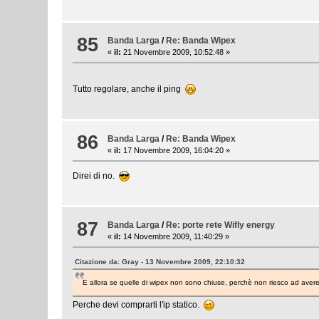
85
Banda Larga
/
Re: Banda Wipex
«
il:
21 Novembre 2009, 10:52:48 »
Tutto regolare, anche il ping
86
Banda Larga
/
Re: Banda Wipex
«
il:
17 Novembre 2009, 16:04:20 »
Direi di no.
87
Banda Larga
/
Re: porte rete Wifly energy
«
il:
14 Novembre 2009, 11:40:29 »
Citazione da: Gray - 13 Novembre 2009, 22:10:32
E allora se quelle di wipex non sono chiuse, perchè non riesco ad avere
Perche devi comprarti l'ip statico.