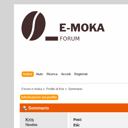
Indice
Aiuto
Ricerca
Accedi
Registrati
Forum e-moka
»
Profilo di Kris
»
Sommario
Informazioni sul profilo
Sommario
Kris 
Post:
Newbie
Età: