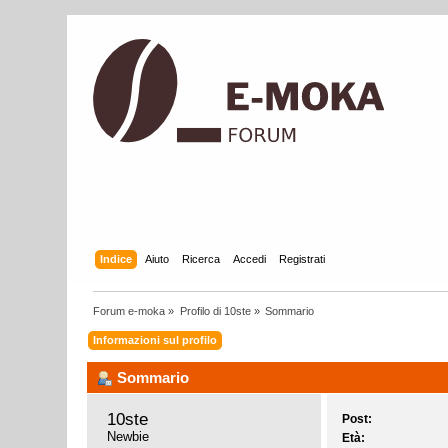
Indice
Aiuto
Ricerca
Accedi
Registrati
Forum e-moka
»
Profilo di 10ste
»
Sommario
Informazioni sul profilo
Sommario
10ste 
Post:
Newbie
Età: