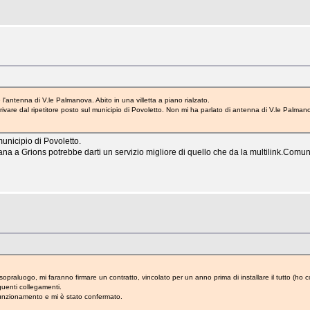
 l'antenna di V.le Palmanova. Abito in una villetta a piano rialzato.
rrivare dal ripetitore posto sul municipio di Povoletto. Non mi ha parlato di antenna di V.le Pa
municipio di Povoletto.
ontana a Grions potrebbe darti un servizio migliore di quello che da la multilink.Co
 sopraluogo, mi faranno firmare un contratto, vincolato per un anno prima di installare il tutto (h
uenti collegamenti.
unzionamento e mi è stato confermato.