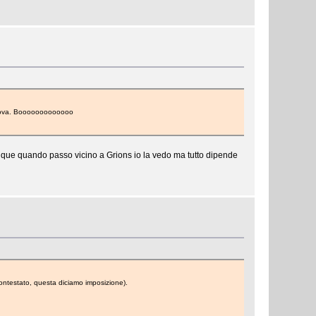
lmanova. Booooooooooooo
munque quando passo vicino a Grions io la vedo ma tutto dipende
o contestato, questa diciamo imposizione).