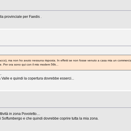
la provinciale per Faedis .
cco), ma non ho avuto nessuna risposta. In effetti se non fosse venuto a casa mia un commercia
one. Per ora sono qui con il mio modem 56k...
.
 Valle e quindi la copertura dovrebbe esserci...
ività in zona Povoletto....
 di Soffumbergo e che quindi dovrebbe coprire tutta la mia zona.