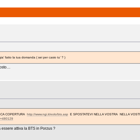
 fatto la tua domanda ( sei per casio tu' ? )
to....
RIFICA COPERTURA
http://www.ngi.it/eolo/bts.asp
E SPOSTATEVI NELLA VOSTRA NELLA VOSTRA
?t=480129
essere attiva la BTS in Porzus ?