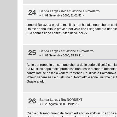
24
Banda Larga
/
Re: situazione a Povoletto
«
il:
09 Settembre 2008, 11:01:52 »
sono di Bellazoia e qui la multilink non ha fatto neanche un cont
Da me hanno fatto le prove e poi visto che il segnale era debol
E la connessione com'è? Stabiile,veloce??
25
Banda Larga
/
situazione a Povoletto
«
il:
01 Settembre 2008, 15:29:21 »
Abito purtroppo in un comune che ha delle serie difficoltà con la
La Multilink dopo molte promesse non riesce a coprire decentemen
controllare se riesco a vedere l'antenna Rai di viale Palmanova e
Volevo sapere se c'è qualcuno di Povoletto e zone limitrofe ne
Grazie a tutti
26
Banda Larga
/
Re: NORDEXT
«
il:
26 Agosto 2008, 11:01:52 »
Ciao a tutti sono nuovo del forum ed anch'io abito in una zona s