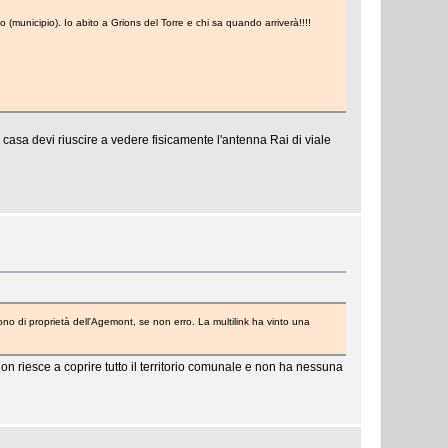
 (municipio). Io abito a Grions del Torre e chi sa quando arriverà!!!!
i casa devi riuscire a vedere fisicamente l'antenna Rai di viale
sono di proprietà dell'Agemont, se non erro. La multilink ha vinto una
on riesce a coprire tutto il territorio comunale e non ha nessuna