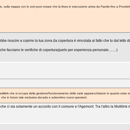
rio, sulla mappa con lo zum puoi notare che la linea in esecuzione arriva da Faedis fino a Povoletto
 riuscire a coprire la tua zona (la copertura è vincolata al fatto che tu dal tetto d
 che facciano le verifiche di copertura(parlo per esperienza personale.........)
 la multilink che si occupa della gestione/funzionamento delle varie apparecchiature in quanto esse 
o che in futuro tale esclusiva decada e subentrino nuovi operatori.
he ci sia solamente un accordo con il comune e l'Agemont. Tra l'altro la Multilink n