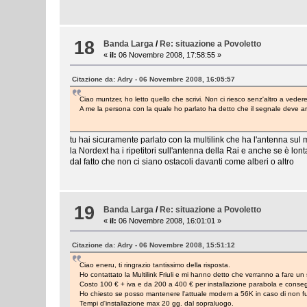
18
Banda Larga
/
Re: situazione a Povoletto
«
il:
06 Novembre 2008, 17:58:55 »
Citazione da: Adry - 06 Novembre 2008, 16:05:57
Ciao muntzer, ho letto quello che scrivi. Non ci riesco senz'altro a vedere
A me la persona con la quale ho parlato ha detto che il segnale deve a
tu hai sicuramente parlato con la multilink che ha l'antenna sul 
la Nordext ha i ripetitori sull'antenna della Rai e anche se è l
dal fatto che non ci siano ostacoli davanti come alberi o altro
19
Banda Larga
/
Re: situazione a Povoletto
«
il:
06 Novembre 2008, 16:01:01 »
Citazione da: Adry - 06 Novembre 2008, 15:51:12
Ciao eneru, ti ringrazio tantissimo della risposta.
Ho contattato la Multilink Friuli e mi hanno detto che verranno a fare un
Costo 100 € + iva e da 200 a 400 € per installazione parabola e conseg
Ho chiesto se posso mantenere l'attuale modem a 56K in caso di non f
Tempi d'installazione max 20 gg. dal sopraluogo.