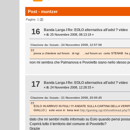
Post - muntzer
Pagine:
1
[
2
]
16
Banda Larga
/
Re: EOLO alternativa all'adsl ? video
«
il:
25 Novembre 2008, 08:13:19 »
Citazione da: lizzato - 24 Novembre 2008, 12:57:58
prova a chiedere sul forum di ngi , sul forum un certo STENAB ha gia'
non mi sembra che Palmanova e Povoletto siano nello stesso pos
17
Banda Larga
/
Re: EOLO alternativa all'adsl ? video
«
il:
24 Novembre 2008, 12:28:33 »
Citazione da: lizzato - 21 Novembre 2008, 20:00:45
EOLO IN ARRIVO IN FIULI !!!! ANDATE SULLA CARTINA DELLA VE
GIALLO ) eolo voce in beta test
http://gaming.ngi.it/showthread.php
dato che mi sembri molto informato su Eolo quando pensi possa 
Coprirà tutto il territorio del comune di Povoletto?
Grazie