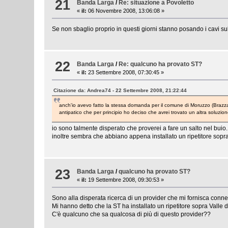
21
Banda Larga
/
Re: situazione a Povoletto
«
il:
06 Novembre 2008, 13:06:08 »
Se non sbaglio proprio in questi giorni stanno posando i cavi sul
22
Banda Larga
/
Re: qualcuno ha provato ST?
«
il:
23 Settembre 2008, 07:30:45 »
Citazione da: Andrea74 - 22 Settembre 2008, 21:22:44
anch'io avevo fatto la stessa domanda per il comune di Moruzzo (Brazza
antipatico che per principio ho deciso che avrei trovato un altra soluzi
io sono talmente disperato che proverei a fare un salto nel buio..
inoltre sembra che abbiano appena installato un ripetitore sopra
23
Banda Larga
/
qualcuno ha provato ST?
«
il:
19 Settembre 2008, 09:30:53 »
Sono alla disperata ricerca di un provider che mi fornisca connett
Mi hanno detto che la ST ha installato un ripetitore sopra Valle
C'è qualcuno che sa qualcosa di più di questo provider??