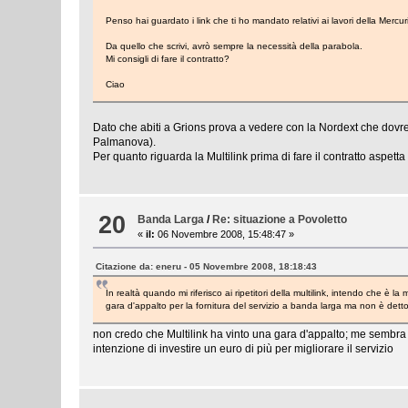
Penso hai guardato i link che ti ho mandato relativi ai lavori della Mercu
Da quello che scrivi, avrò sempre la necessità della parabola.
Mi consigli di fare il contratto?
Ciao
Dato che abiti a Grions prova a vedere con la Nordext che dovrebbe
Palmanova).
Per quanto riguarda la Multilink prima di fare il contratto aspetta
20
Banda Larga
/
Re: situazione a Povoletto
«
il:
06 Novembre 2008, 15:48:47 »
Citazione da: eneru - 05 Novembre 2008, 18:18:43
In realtà quando mi riferisco ai ripetitori della multilink, intendo che è
gara d'appalto per la fornitura del servizio a banda larga ma non è dett
non credo che Multilink ha vinto una gara d'appalto; me sembra c
intenzione di investire un euro di più per migliorare il servizio