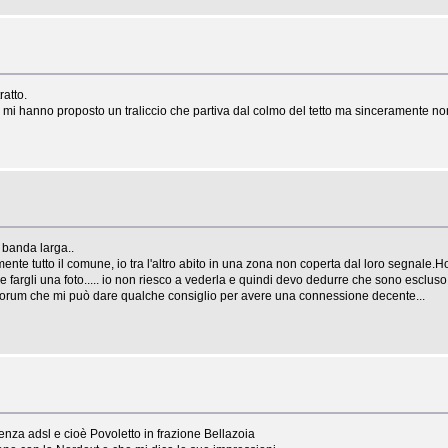
ratto.
e mi hanno proposto un traliccio che partiva dal colmo del tetto ma sinceramente no
 banda larga..
te tutto il comune, io tra l'altro abito in una zona non coperta dal loro segnale.Ho
 fargli una foto..... io non riesco a vederla e quindi devo dedurre che sono escluso.
l forum che mi può dare qualche consiglio per avere una connessione decente...
enza adsl e cioè Povoletto in frazione Bellazoia