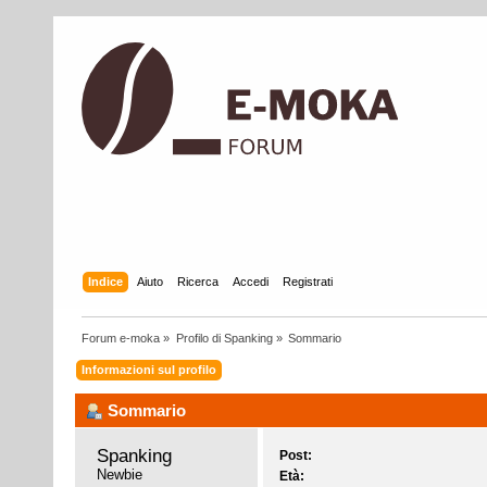
Indice
Aiuto
Ricerca
Accedi
Registrati
Forum e-moka
»
Profilo di Spanking
»
Sommario
Informazioni sul profilo
Sommario
Spanking 
Post:
Newbie
Età: