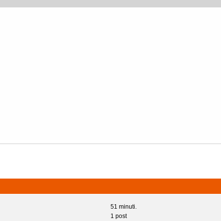
51 minuti.
1 post