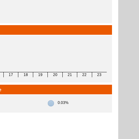
17
18
19
20
21
22
23
e
0.03%