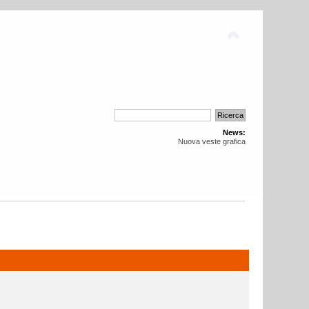
News:
Nuova veste grafica