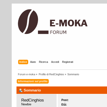
Indice
Aiuto
Ricerca
Accedi
Registrati
Forum e-moka
»
Profilo di RedCinghios
»
Sommario
Informazioni sul profilo
Sommario
RedCinghios 
Post:
Newbie
Età: