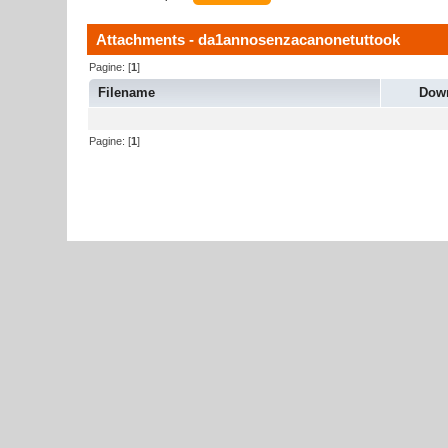
Attachments - da1annosenzacanonetuttook
Pagine: [
1
]
Filename
Dow
Pagine: [
1
]